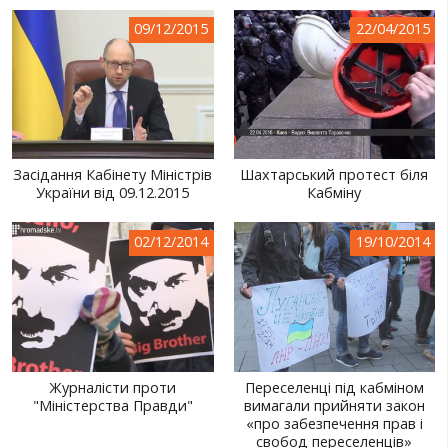
СВІТ ПРО УКРАЇНУ
09/12/2015
22/04/2015
ПУБЛІЧНІ ЛЮДИ
РОСІЙСЬКО-УКРАЇНСЬКА ВІЙНА
"WINTER ON FIRE"
Засідання Кабінету Міністрів
Шахтарський протест біля
ХРОНОЛОГІЯ ЄВРОМАЙДАНУ
України від 09.12.2015
Кабміну
ПОСЛУГИ
02/12/2014
19/10/2014
ШУ
Журналісти проти
Переселенці під кабміном
"Міністерства Правди"
вимагали прийняти закон
«про забезпечення прав і
свобод переселенців»