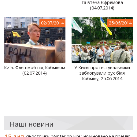
та втеча Єфремова
(04.07.2014)
02/07/2014
25/06/2014
Київ: Флешмоб під Кабміном
У Києві протестувальники
(02.07.2014)
заблокували рух біля
Кабміну, 25.06.2014
Наші новини
15 лип
Кінострічку "Winter on Fire" номіновано на премію