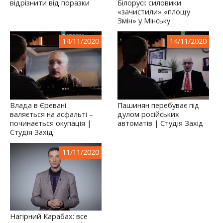
відрізнити від поразки
Білорусі: силовики
«зачистили» «площу
Змін» у Мінську
14/11/2020
14/11/2020
Влада в Єревані
Пашинян перебуває під
валяється на асфальті –
дулом російських
починається окупація |
автоматів | Студія Захід
Студія Захід
11/11/2020
Нагірний Карабах: все