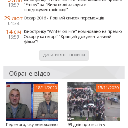
10:57
"Emmy" за "Виняткові заслуги в
кінодокументалістиці"
29 лют
Оскар 2016 - Повний список переможців
01:34
14 січ
Кінострічку "Winter on Fire" номіновано на премію
15:59
Оскар у категорії "Кращий документальний
фільм"!
ДИВИТИСЯ ВСІ НОВИНИ
Обране відео
18/11/2020
15/11/2020
Перемога, яку неможливо
99 днів протестів у