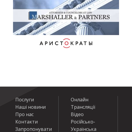
Послуги
Онлайн
Наші новини
Трансляції
Про нас
Відео
Контакти
Російсько-
Запропонувати
Українська