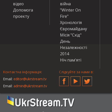
відео
війна
Допомога
"Winter On
проекту
Fire"
Хронологія
Євромайдану
Місія "Схід"
День
Незалежності
2014
Ніч пам'яті
Контактна інформація:
Слідкуйте за нами в:
Email:
editor@ukrstream.tv
Facebook
YouTube
Twitter
Email:
admin@ukrstream.tv