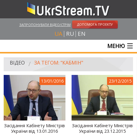
ДОПОМОГА ПРОЕКТУ
ЗАПРОПОНУВАТИ ВІДЕО/СТРІМ
UA
RU
EN
МЕНЮ
ГОЛОВНА
ВІДЕО
ЗА ТЕГОМ: "КАБМІН"
ОНЛАЙН ТРАНСЛЯЦІЇ
13/01/2016
23/12/2015
ВІДЕО
UKRSTREAM.TV
ВІДЕО ЗМІ
АМАТОРСЬКЕ ВІДЕО
Засідання Кабінету Міністрів
Засідання Кабінету Міністрів
України від 13.01.2016
України від 23.12.2015
ХУДОЖНІ ТА ДОКУМЕНТАЛЬНІ ПРОЕКТИ