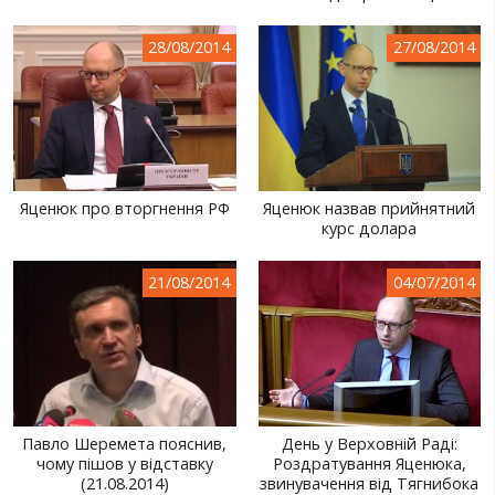
28/08/2014
27/08/2014
Яценюк про вторгнення РФ
Яценюк назвав прийнятний
курс долара
21/08/2014
04/07/2014
Павло Шеремета пояснив,
День у Верховній Раді:
чому пішов у відставку
Роздратування Яценюка,
(21.08.2014)
звинувачення від Тягнибока