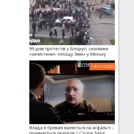
99 днів протестів у Білорусі: силовики
«зачистили» «площу Змін» у Мінську
14/11/2020
Влада в Єревані валяється на асфальті –
починається окупація | Студія Захід