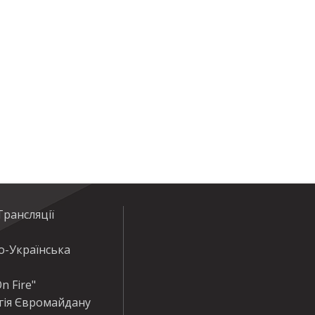
рансляції
о-Українська
n Fire"
гія Євромайдану