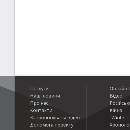
Послуги
Онлайн Т
Наші новини
Відео
Про нас
Російськ
Контакти
війна
Запропонувати відео
"Winter O
Допомога проекту
Хроноло