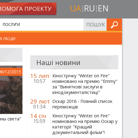
UA
RU
EN
ПОМОГА ПРОЕКТУ
ШУКАТИ
ПОСЛУГИ
НІ ЛЮДИ
Наші новини
06/12/2015
15 лип
Кінострічку "Winter on Fire"
10:57
номіновано на премію "Emmy"
за "Виняткові заслуги в
кінодокументалістиці"
29 лют
Оскар 2016 - Повний список
01:34
переможців
14 січ
Кінострічку "Winter on Fire"
ины света"
15:59
номіновано на премію Оскар у
категорії "Кращий
документальний фільм"!