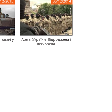
/12/2015
06/12/2014
товані у
Армія України. Відроджена і
нескорена