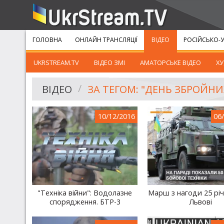
ГОЛОВНА
ОНЛАЙН ТРАНСЛЯЦІЇ
ВІДЕО
РОСІЙСЬКО-У
UKRSTREAM.TV
ВІДЕО ЗМІ
АМАТОРСЬКЕ ВІДЕО
ХУ
ВІДЕО
ЗА ТЕГОМ: "ДЕНЬ ЗБРОЙНИ
10/12/2016
06
"Техніка війни": Водолазне
Марш з нагоди 25 річ
спорядження. БТР-3
Львові