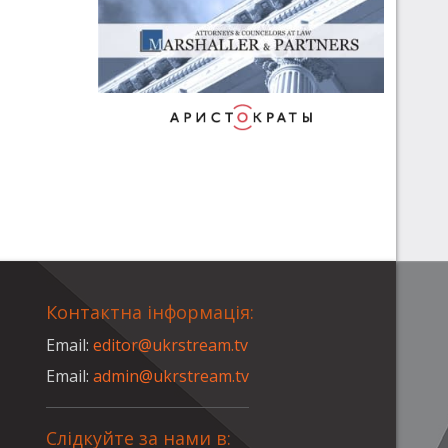
Контактна інформація:
Email:
editor@ukrstream.tv
Email:
admin@ukrstream.tv
Слідкуйте за нами в: