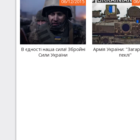
06/12/2015
06
В єдності наша сила! Збройні
Армія України: "Загар
Сили України
пеклi"