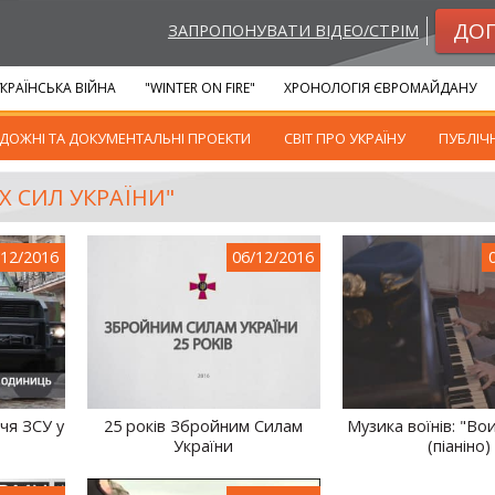
ДО
ЗАПРОПОНУВАТИ ВІДЕО/СТРІМ
КРАЇНСЬКА ВІЙНА
"WINTER ON FIRE"
ХРОНОЛОГІЯ ЄВРОМАЙДАНУ
ДОЖНІ ТА ДОКУМЕНТАЛЬНІ ПРОЕКТИ
СВІТ ПРО УКРАЇНУ
ПУБЛІЧ
Х СИЛ УКРАЇНИ"
/12/2016
06/12/2016
чя ЗСУ у
25 років Збройним Силам
Музика воїнів: "Во
України
(піаніно)