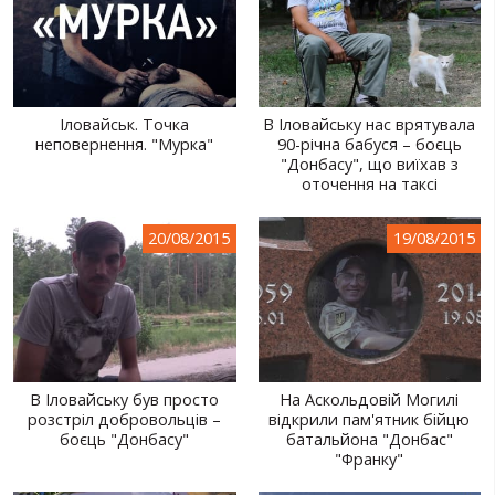
Іловайськ. Точка
В Іловайську нас врятувала
неповернення. "Мурка"
90-річна бабуся – боєць
"Донбасу", що виїхав з
оточення на таксі
20/08/2015
19/08/2015
В Іловайську був просто
На Аскольдовій Могилі
розстріл добровольців –
відкрили пам'ятник бійцю
боєць "Донбасу"
батальйона "Донбас"
"Франку"