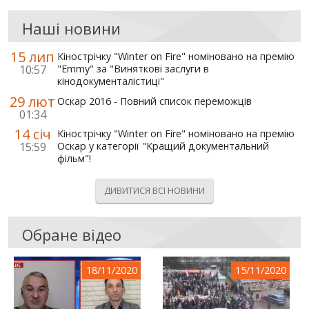
Наші новини
15 лип
Кінострічку "Winter on Fire" номіновано на премію
10:57
"Emmy" за "Виняткові заслуги в
кінодокументалістиці"
29 лют
Оскар 2016 - Повний список переможців
01:34
14 січ
Кінострічку "Winter on Fire" номіновано на премію
15:59
Оскар у категорії "Кращий документальний
фільм"!
ДИВИТИСЯ ВСІ НОВИНИ
Обране відео
18/11/2020
15/11/2020