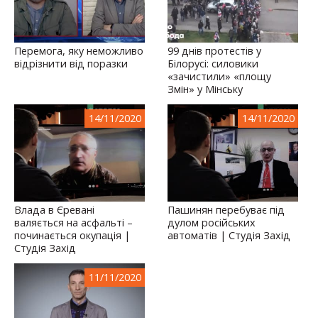
Перемога, яку неможливо
99 днів протестів у
відрізнити від поразки
Білорусі: силовики
«зачистили» «площу
Змін» у Мінську
14/11/2020
14/11/2020
Влада в Єревані
Пашинян перебуває під
валяється на асфальті –
дулом російських
починається окупація |
автоматів | Студія Захід
Студія Захід
11/11/2020