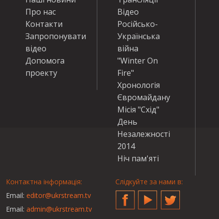
Про нас
Відео
Контакти
Російсько-
Запропонувати
Українська
відео
війна
Допомога
"Winter On
проекту
Fire"
Хронологія
Євромайдану
Місія "Схід"
День
Незалежності
2014
Ніч пам'яті
Контактна інформація:
Слідкуйте за нами в:
Email:
editor@ukrstream.tv
Facebook
YouTube
Twitter
Email:
admin@ukrstream.tv