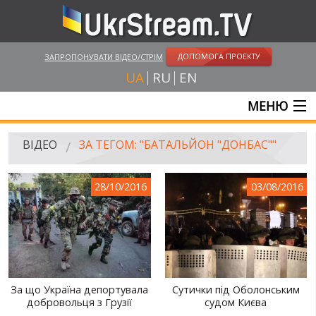
ДОПОМОГА ПРОЕКТУ
ЗАПРОПОНУВАТИ ВІДЕО/СТРІМ
UA
RU
EN
МЕНЮ
ГОЛОВНА
ВІДЕО
ЗА ТЕГОМ: "БАТАЛЬЙОН "ДОНБАС""
ОНЛАЙН ТРАНСЛЯЦІЇ
28/10/2016
03/08/2016
ВІДЕО
UKRSTREAM.TV
ВІДЕО ЗМІ
АМАТОРСЬКЕ ВІДЕО
За що Україна депортувала
Сутички під Оболонським
добровольця з Грузії
судом Києва
ХУДОЖНІ ТА ДОКУМЕНТАЛЬНІ ПРОЕКТИ