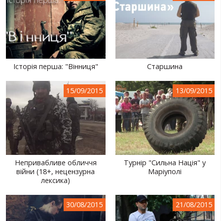
Історія перша: "Вінниця"
Старшина
15/09/2015
13/09/2015
Непривабливе обличчя
Турнір "Сильна Нація" у
війни (18+, нецензурна
Маріуполі
лексика)
30/08/2015
21/08/2015