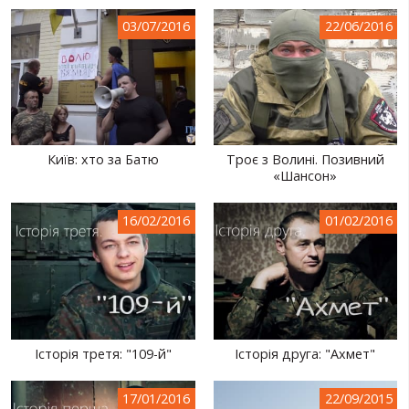
СВІТ ПРО УКРАЇНУ
03/07/2016
22/06/2016
ПУБЛІЧНІ ЛЮДИ
РОСІЙСЬКО-УКРАЇНСЬКА ВІЙНА
"WINTER ON FIRE"
Київ: хто за Батю
Троє з Волині. Позивний
ХРОНОЛОГІЯ ЄВРОМАЙДАНУ
«Шансон»
ПОСЛУГИ
16/02/2016
01/02/2016
ШУ
Історія третя: "109-й"
Історія друга: "Ахмет"
17/01/2016
22/09/2015