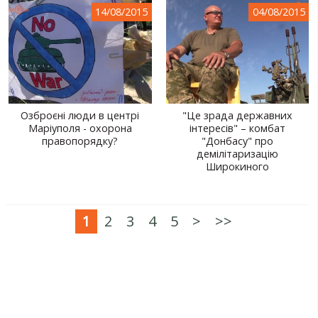
14/08/2015
04/08/2015
Озброєні люди в центрі
"Це зрада державних
Маріуполя - охорона
інтересів" – комбат
правопорядку?
"Донбасу" про
демілітаризацію
Широкиного
1
2
3
4
5
>
>>