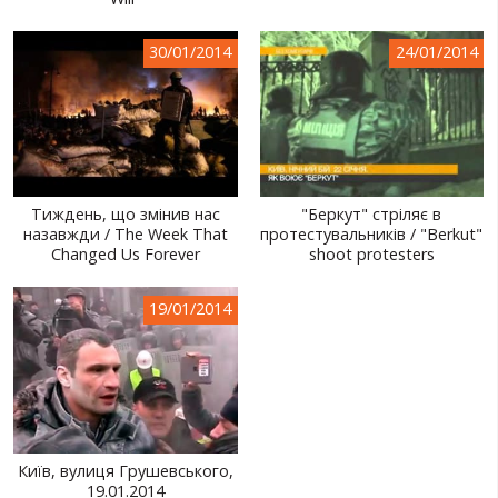
СВІТ ПРО УКРАЇНУ
30/01/2014
24/01/2014
ПУБЛІЧНІ ЛЮДИ
РОСІЙСЬКО-УКРАЇНСЬКА ВІЙНА
"WINTER ON FIRE"
ХРОНОЛОГІЯ ЄВРОМАЙДАНУ
Тиждень, що змінив нас
"Беркут" стріляє в
назавжди / The Week That
протестувальників / "Berkut"
ПОСЛУГИ
Changed Us Forever
shoot protesters
ШУ
19/01/2014
Київ, вулиця Грушевського,
19.01.2014