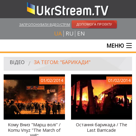
ДОПОМОГА ПРОЕКТУ
ЗАПРОПОНУВАТИ ВІДЕО/СТРІМ
UA
RU
EN
МЕНЮ
ГОЛОВНА
ВІДЕО
ЗА ТЕГОМ: "БАРИКАДИ"
ОНЛАЙН ТРАНСЛЯЦІЇ
01/02/2014
01/02/2014
ВІДЕО
UKRSTREAM.TV
ВІДЕО ЗМІ
АМАТОРСЬКЕ ВІДЕО
Кому Вниз "Марш волі" /
Остання барикада / The
Komu Vnyz "The March of
Last Barricade
ХУДОЖНІ ТА ДОКУМЕНТАЛЬНІ ПРОЕКТИ
Will"