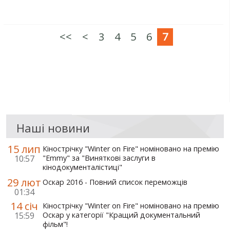
<<
<
3
4
5
6
7
Наші новини
15 лип
Кінострічку "Winter on Fire" номіновано на премію
10:57
"Emmy" за "Виняткові заслуги в
кінодокументалістиці"
29 лют
Оскар 2016 - Повний список переможців
01:34
14 січ
Кінострічку "Winter on Fire" номіновано на премію
15:59
Оскар у категорії "Кращий документальний
фільм"!