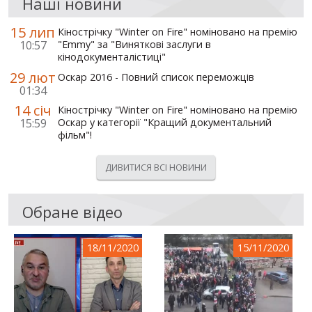
Наші новини
15 лип
Кінострічку "Winter on Fire" номіновано на премію
10:57
"Emmy" за "Виняткові заслуги в
кінодокументалістиці"
29 лют
Оскар 2016 - Повний список переможців
01:34
14 січ
Кінострічку "Winter on Fire" номіновано на премію
15:59
Оскар у категорії "Кращий документальний
фільм"!
ДИВИТИСЯ ВСІ НОВИНИ
Обране відео
18/11/2020
15/11/2020