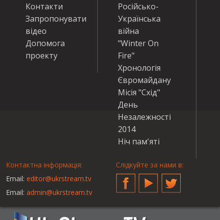
Контакти
Російсько-
Запропонувати
Українська
відео
війна
Допомога
"Winter On
проекту
Fire"
Хронологія
Євромайдану
Місія "Схід"
День
Незалежності
2014
Ніч пам'яті
Контактна інформація:
Слідкуйте за нами в:
Email:
editor@ukrstream.tv
Facebook
YouTube
Twitter
Email:
admin@ukrstream.tv