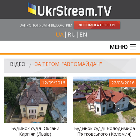
ДОПОМОГА ПРОЕКТУ
ЗАПРОПОНУВАТИ ВІДЕО/СТРІМ
UA
RU
EN
МЕНЮ
ГОЛОВНА
ВІДЕО
ЗА ТЕГОМ: "АВТОМАЙДАН"
ОНЛАЙН ТРАНСЛЯЦІЇ
12/09/2016
22/08/2016
ВІДЕО
UKRSTREAM.TV
ВІДЕО ЗМІ
АМАТОРСЬКЕ ВІДЕО
Будинок судді Оксани
Будинок судді Володимира
Карп'як (Львів)
П’ятковського (Коломия)
ХУДОЖНІ ТА ДОКУМЕНТАЛЬНІ ПРОЕКТИ