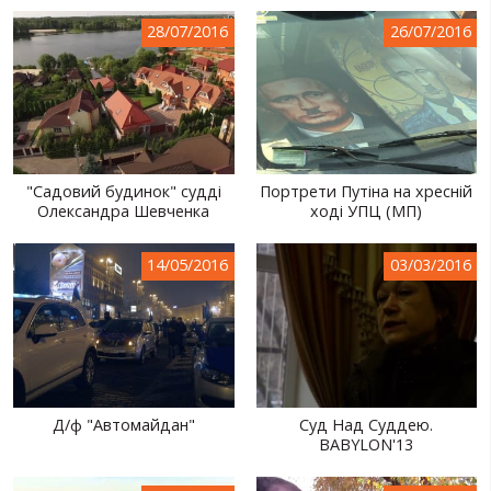
СВІТ ПРО УКРАЇНУ
28/07/2016
26/07/2016
ПУБЛІЧНІ ЛЮДИ
РОСІЙСЬКО-УКРАЇНСЬКА ВІЙНА
"WINTER ON FIRE"
"Садовий будинок" судді
Портрети Путіна на хресній
ХРОНОЛОГІЯ ЄВРОМАЙДАНУ
Олександра Шевченка
ході УПЦ (МП)
ПОСЛУГИ
14/05/2016
03/03/2016
ШУ
Д/ф "Автомайдан"
Суд Над Суддею.
BABYLON'13