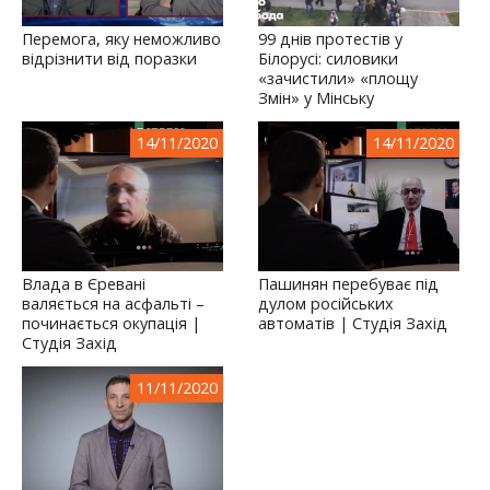
Перемога, яку неможливо
99 днів протестів у
відрізнити від поразки
Білорусі: силовики
«зачистили» «площу
Змін» у Мінську
14/11/2020
14/11/2020
Влада в Єревані
Пашинян перебуває під
валяється на асфальті –
дулом російських
починається окупація |
автоматів | Студія Захід
Студія Захід
11/11/2020