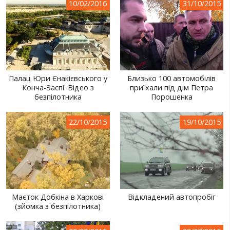
10/02/2016
31/10/2015
Палац Юри Єнакієвського у
Близько 100 автомобілів
Конча-Заспі. Відео з
приїхали під дім Петра
безпілотника
Порошенка
22/10/2015
19/10/2015
Маєток Добкіна в Харкові
Відкладений автопробіг
(зйомка з безпілотника)