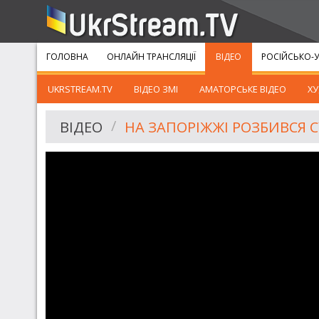
ГОЛОВНА
ОНЛАЙН ТРАНСЛЯЦІЇ
ВІДЕО
РОСІЙСЬКО-У
UKRSTREAM.TV
ВІДЕО ЗМІ
АМАТОРСЬКЕ ВІДЕО
ХУ
ВІДЕО
НА ЗАПОРІЖЖІ РОЗБИВСЯ С