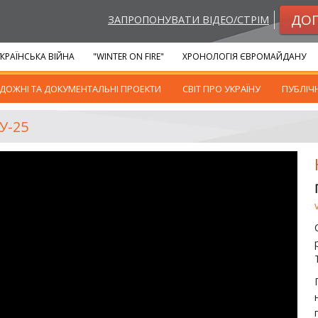
ДО
ЗАПРОПОНУВАТИ ВІДЕО/СТРІМ
КРАЇНСЬКА ВІЙНА
"WINTER ON FIRE"
ХРОНОЛОГІЯ ЄВРОМАЙДАНУ
ДОЖНІ ТА ДОКУМЕНТАЛЬНІ ПРОЕКТИ
СВІТ ПРО УКРАЇНУ
ПУБЛІЧ
У-25