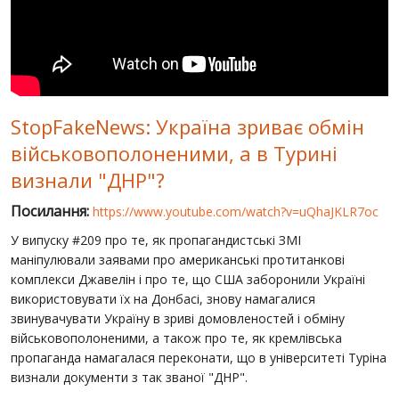
СВІТ ПРО УКРАЇНУ
ПУБЛІЧНІ ЛЮДИ
РОСІЙСЬКО-УКРАЇНСЬКА ВІЙНА
StopFakeNews: Україна зриває обмін
"WINTER ON FIRE"
військовополоненими, а в Турині
ХРОНОЛОГІЯ ЄВРОМАЙДАНУ
визнали "ДНР"?
ПОСЛУГИ
Посилання:
https://www.youtube.com/watch?v=uQhaJKLR7oc
ШУ
У випуску #209 про те, як пропагандистські ЗМІ
маніпулювали заявами про американські протитанкові
комплекси Джавелін і про те, що США заборонили Україні
використовувати їх на Донбасі, знову намагалися
звинувачувати Україну в зриві домовленостей і обміну
військовополоненими, а також про те, як кремлівська
пропаганда намагалася переконати, що в університеті Туріна
визнали документи з так званої "ДНР".