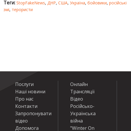
Теги:
StopFakeNews
,
ДНР
,
США
,
Україна
,
бойовики
,
російські
змі
,
терористи
Послуги
Онлайн
Наші новини
Трансляції
Про нас
Відео
Контакти
Російсько-
Запропонувати
Українська
відео
війна
Допомога
"Winter On