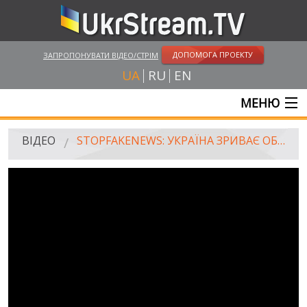
ДОПОМОГА ПРОЕКТУ
ЗАПРОПОНУВАТИ ВІДЕО/СТРІМ
UA
RU
EN
МЕНЮ
ГОЛОВНА
ВІДЕО
STOPFAKENEWS: УКРАЇНА ЗРИВАЄ ОБМІН ВІЙСЬКОВОПОЛОНЕНИМИ, А В ТУРИНІ ВИЗНАЛИ "ДНР"?
ОНЛАЙН ТРАНСЛЯЦІЇ
ВІДЕО
UKRSTREAM.TV
ВІДЕО ЗМІ
АМАТОРСЬКЕ ВІДЕО
ХУДОЖНІ ТА ДОКУМЕНТАЛЬНІ ПРОЕКТИ