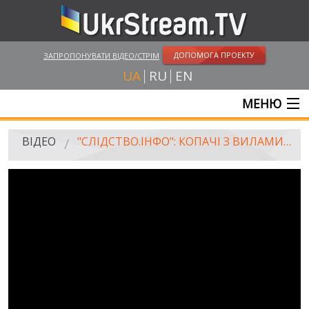
ДОПОМОГА ПРОЕКТУ
ЗАПРОПОНУВАТИ ВІДЕО/СТРІМ
UA
RU
EN
МЕНЮ
ГОЛОВНА
ВІДЕО
"СЛІДСТВО.ІНФО": КОПАЧІ З ВИЛАМИ. ГЕНЕРАЛЬНИЙ ПЛАН. ВИПУСК 134
ОНЛАЙН ТРАНСЛЯЦІЇ
ВІДЕО
UKRSTREAM.TV
ВІДЕО ЗМІ
АМАТОРСЬКЕ ВІДЕО
ХУДОЖНІ ТА ДОКУМЕНТАЛЬНІ ПРОЕКТИ