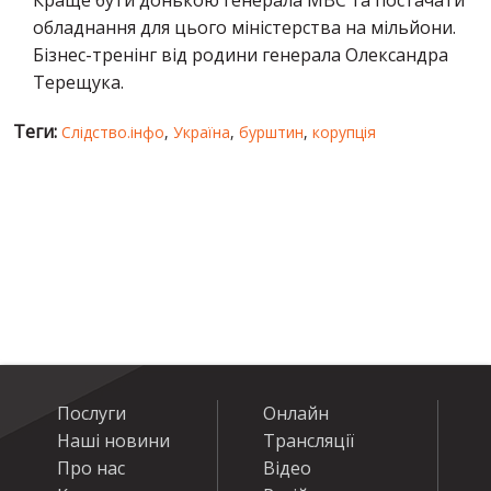
обладнання для цього міністерства на мільйони.
Бізнес-тренінг від родини генерала Олександра
Терещука.
Теги:
Слідство.інфо
,
Україна
,
бурштин
,
корупція
Послуги
Онлайн
Наші новини
Трансляції
Про нас
Відео