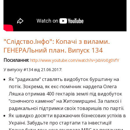
СВІТ ПРО УКРАЇНУ
ПУБЛІЧНІ ЛЮДИ
РОСІЙСЬКО-УКРАЇНСЬКА ВІЙНА
"Слідство.Інфо": Копачі з вилами.
"WINTER ON FIRE"
ГЕНЕРАЛьний план. Випуск 134
ХРОНОЛОГІЯ ЄВРОМАЙДАНУ
Посилання:
http://www.youtube.com/watch?v=JxbVo0g0VfY
ПОСЛУГИ
У випуску #134 від 21.06.2017:
ШУ
Як "радикали" ставлять видобуток бурштину на
потік. Зокрема, як екс-помічник нардепа Олега
Ляшка отримав 400 гектарів землі під видобуток
"сонячного каменю" на Житомирщині. За палкої і
радикальної підтримки своїх товаришів по партії.
Як швидко досягти вражаючих бізнесових успіхів в
Україні. Забудьте про стартапи та інвестиції!
Краще бути донькою генерала МВС та постачати