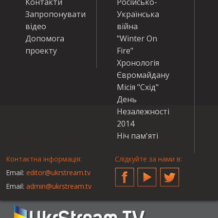
Контакти
Російсько-
Запропонувати
Українська
відео
війна
Допомога
"Winter On
проекту
Fire"
Хронологія
Євромайдану
Місія "Схід"
День
Незалежності
2014
Ніч пам'яті
Контактна інформація:
Слідкуйте за нами в:
Email:
editor@ukrstream.tv
Facebook
YouTube
Twitter
Email:
admin@ukrstream.tv