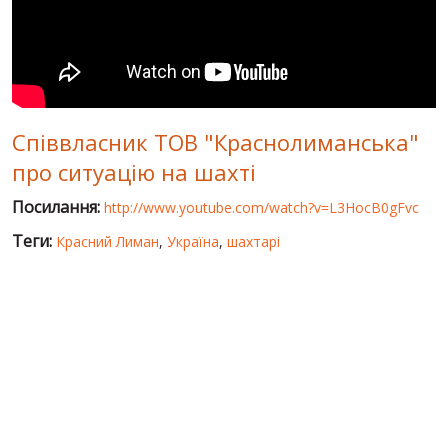
СВІТ ПРО УКРАЇНУ
ПУБЛІЧНІ ЛЮДИ
РОСІЙСЬКО-УКРАЇНСЬКА ВІЙНА
Співвласник ТОВ "Краснолиманська"
"WINTER ON FIRE"
про ситуацію на шахті
ХРОНОЛОГІЯ ЄВРОМАЙДАНУ
Посилання:
http://www.youtube.com/watch?v=L3HocB0gFvc
ПОСЛУГИ
Теги:
Красний Лиман
,
Україна
,
шахтарі
ШУ