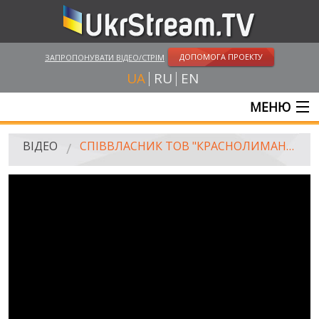
ДОПОМОГА ПРОЕКТУ
ЗАПРОПОНУВАТИ ВІДЕО/СТРІМ
UA
RU
EN
МЕНЮ
ГОЛОВНА
ВІДЕО
СПІВВЛАСНИК ТОВ "КРАСНОЛИМАНСЬКА" ПРО СИТУАЦІЮ НА ШАХТІ
ОНЛАЙН ТРАНСЛЯЦІЇ
ВІДЕО
UKRSTREAM.TV
ВІДЕО ЗМІ
АМАТОРСЬКЕ ВІДЕО
ХУДОЖНІ ТА ДОКУМЕНТАЛЬНІ ПРОЕКТИ