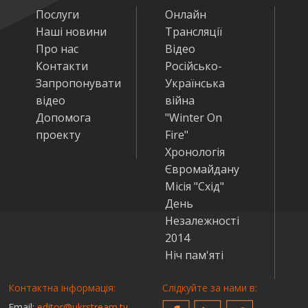
Послуги
Онлайн
Наші новини
Трансляції
Про нас
Відео
Контакти
Російсько-
Запропонувати
Українська
відео
війна
Допомога
"Winter On
проекту
Fire"
Хронологія
Євромайдану
Місія "Схід"
День
Незалежності
2014
Ніч пам'яті
Контактна інформація:
Слідкуйте за нами в:
Email:
editor@ukrstream.tv