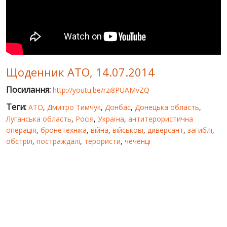
СВІТ ПРО УКРАЇНУ
ПУБЛІЧНІ ЛЮДИ
РОСІЙСЬКО-УКРАЇНСЬКА ВІЙНА
Щоденник АТО, 14.07.2014
"WINTER ON FIRE"
Посилання:
http://youtu.be/rzi8PUAMvZQ
ХРОНОЛОГІЯ ЄВРОМАЙДАНУ
Теги:
АТО
,
Дмитро Тимчук
,
Донбас
,
Донецька область
,
ПОСЛУГИ
Луганська область
,
Росія
,
Україна
,
антитерористична
операція
,
бронетехніка
,
війна
,
військові
,
диверсант
,
загиблі
,
ШУ
обстріл
,
постраждалі
,
терористи
,
чеченці