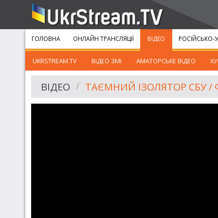
ГОЛОВНА
ОНЛАЙН ТРАНСЛЯЦІЇ
ВІДЕО
РОСІЙСЬКО-У
UKRSTREAM.TV
ВІДЕО ЗМІ
АМАТОРСЬКЕ ВІДЕО
ХУ
ВІДЕО
ТАЄМНИЙ ІЗОЛЯТОР СБУ /