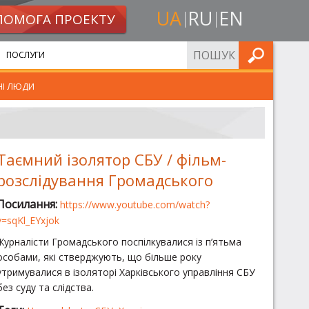
UA
RU
EN
ПОМОГА ПРОЕКТУ
ШУКАТИ
ПОСЛУГИ
НІ ЛЮДИ
Таємний ізолятор СБУ / фільм-
розслідування Громадського
Посилання:
https://www.youtube.com/watch?
v=sqKl_EYxjok
Журналісти Громадського поспілкувалися із п’ятьма
особами, які стверджують, що більше року
утримувалися в ізоляторі Харківського управління СБУ
без суду та слідства.