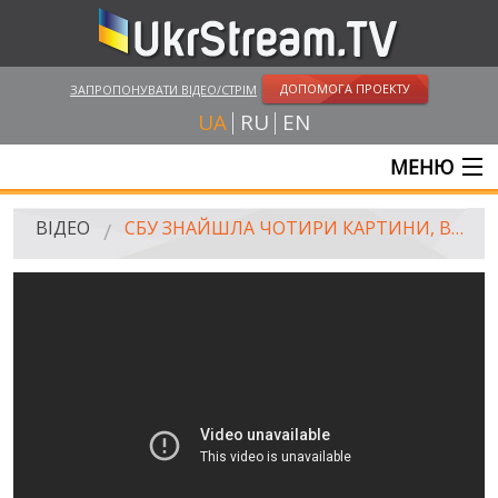
ДОПОМОГА ПРОЕКТУ
ЗАПРОПОНУВАТИ ВІДЕО/СТРІМ
UA
RU
EN
МЕНЮ
ГОЛОВНА
ВІДЕО
СБУ ЗНАЙШЛА ЧОТИРИ КАРТИНИ, ВИКРАДЕНІ З ГОЛЛАНДСЬКОГО МУЗЕЮ
ОНЛАЙН ТРАНСЛЯЦІЇ
ВІДЕО
UKRSTREAM.TV
ВІДЕО ЗМІ
АМАТОРСЬКЕ ВІДЕО
ХУДОЖНІ ТА ДОКУМЕНТАЛЬНІ ПРОЕКТИ