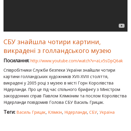
СВІТ ПРО УКРАЇНУ
ПУБЛІЧНІ ЛЮДИ
РОСІЙСЬКО-УКРАЇНСЬКА ВІЙНА
СБУ знайшла чотири картини,
"WINTER ON FIRE"
викрадені з голландського музею
ХРОНОЛОГІЯ ЄВРОМАЙДАНУ
Посилання:
http://www.youtube.com/watch?v=aLv5sDpQ6ak
ПОСЛУГИ
Співробітники Служби безпеки України знайшли чотири
ШУ
картини голландських художників ХVII-ХVIII cтоліття,
викрадені у 2005 році з музею в місті Горн Королівства
Нідерланди. Про це під час спільного брифінгу з Міністром
закордонних справ Павлом Клімкіним та послом Королівства
Нідерланди повідомив Голова СБУ Василь Грицак.
Теги:
Василь Грицак
,
Клімкін
,
Нідерланди
,
СБУ
,
Україна