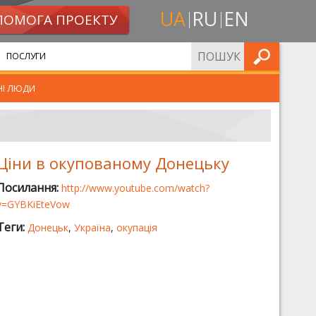
UA
RU
EN
ПОМОГА ПРОЕКТУ
ШУКАТИ
ПОСЛУГИ
НІ ЛЮДИ
Ціни в окупованому Донецьку
Посилання:
http://www.youtube.com/watch?
v=GYBKiEteVow
Теги:
Донецьк
,
Україна
,
окупація