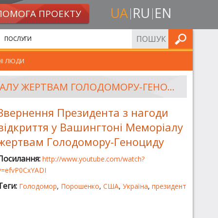
UA
RU
EN
ПОМОГА ПРОЕКТУ
ШУКАТИ
ПОСЛУГИ
НІ ЛЮДИ
ЗВЕРНЕННЯ ПРЕЗИДЕНТА З НАГОДИ ВІДКРИТТЯ У ВАШИНГТОНІ МЕМОРІАЛУ ЖЕРТВАМ ГОЛОДОМОРУ-ГЕНОЦИДУ
Звернення Президента з нагоди
відкриття у Вашингтоні Меморіалу
жертвам Голодомору-Геноциду
Посилання:
http://www.youtube.com/watch?
v=efvP0CxYADI
Теги:
Голодомор
,
Порошенко
,
США
,
Україна
,
президент