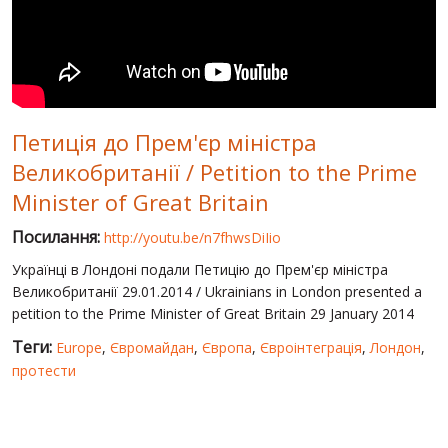
СВІТ ПРО УКРАЇНУ
ПУБЛІЧНІ ЛЮДИ
РОСІЙСЬКО-УКРАЇНСЬКА ВІЙНА
Петиція до Прем'єр міністра
"WINTER ON FIRE"
Великобританії / Petition to the Prime
ХРОНОЛОГІЯ ЄВРОМАЙДАНУ
Minister of Great Britain
ПОСЛУГИ
Посилання:
http://youtu.be/n7fhwsDiIio
ШУ
Українці в Лондоні подали Петицію до Прем'єр міністра
Великобританії 29.01.2014 / Ukrainians in London presented a
petition to the Prime Minister of Great Britain 29 January 2014
Теги:
Europe
,
Євромайдан
,
Європа
,
Євроінтеграція
,
Лондон
,
протести