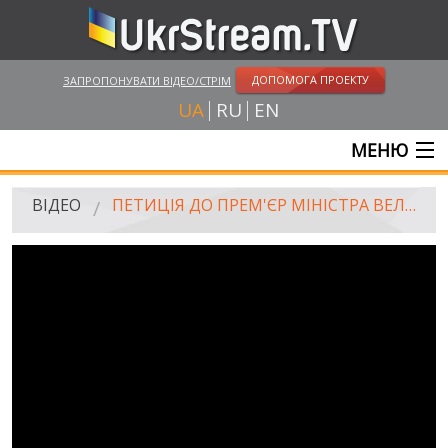
ДОПОМОГА ПРОЕКТУ
ЗАПРОПОНУВАТИ ВІДЕО/СТРІМ
UA
RU
EN
МЕНЮ
ГОЛОВНА
ВІДЕО
ПЕТИЦІЯ ДО ПРЕМ'ЄР МІНІСТРА ВЕЛИКОБРИТАНІЇ / PETITION TO THE PRIME MINISTER OF GREAT BRITAIN
ОНЛАЙН ТРАНСЛЯЦІЇ
ВІДЕО
UKRSTREAM.TV
ВІДЕО ЗМІ
АМАТОРСЬКЕ ВІДЕО
ХУДОЖНІ ТА ДОКУМЕНТАЛЬНІ ПРОЕКТИ