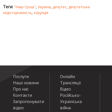
Теги:
"Наші Гроші"
,
Україна
,
депутат
,
депутатська
недоторканність
,
корупція
Послуги
Онлайн
Наші новини
Трансляції
Про нас
Відео
Контакти
Російсько-
Запропонувати
Українська
відео
війна