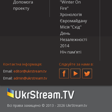
Допомога
"Winter On
проекту
Fire"
Хронологія
Євромайдану
Місія "Схід"
День
Незалежності
2014
Ніч пам'яті
Контактна інформація:
Слідкуйте за нами в:
Email:
editor@ukrstream.tv
Facebook
YouTube
Twitter
Email:
admin@ukrstream.tv
Всі права захищено © 2013 - 2026 UkrStream.tv