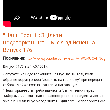
СВІТ ПРО УКРАЇНУ
ПУБЛІЧНІ ЛЮДИ
РОСІЙСЬКО-УКРАЇНСЬКА ВІЙНА
"Наші Гроші": Зцілити
"WINTER ON FIRE"
недоторканність. Місія здійсненна.
ХРОНОЛОГІЯ ЄВРОМАЙДАНУ
Випуск 176
ПОСЛУГИ
Посилання:
http://www.youtube.com/watch?v=WGi4UCAHNog
ШУ
Випуск #176 від 17.07.2017.
Депутатська недоторканність рятує навіть тоді, коли
обранця-корупціонера "ловлять на гарячому" при передачі
хабаря. Майже кожна політсила наголошує:
"Недоторканність треба відмінити!", втім тільки перед
виборами. А після - навіть законопроект Президента лежить
вже рік. То чи існує метод зняти її для всіх і безповоротньо?