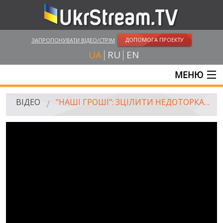
ДОПОМОГА ПРОЕКТУ
ЗАПРОПОНУВАТИ ВІДЕО/СТРІМ
UA
RU
EN
МЕНЮ
ГОЛОВНА
ВІДЕО
"НАШІ ГРОШІ": ЗЦІЛИТИ НЕДОТОРКАННІСТЬ. МІСІЯ ЗДІЙСНЕННА. ВИПУСК 176
ОНЛАЙН ТРАНСЛЯЦІЇ
ВІДЕО
UKRSTREAM.TV
ВІДЕО ЗМІ
АМАТОРСЬКЕ ВІДЕО
ХУДОЖНІ ТА ДОКУМЕНТАЛЬНІ ПРОЕКТИ