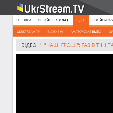
ГОЛОВНА
ОНЛАЙН ТРАНСЛЯЦІЇ
ВІДЕО
РОСІЙСЬКО-У
UKRSTREAM.TV
ВІДЕО ЗМІ
АМАТОРСЬКЕ ВІДЕО
ХУ
ВІДЕО
"НАШІ ГРОШІ": ГАЗ В ТІНІ 