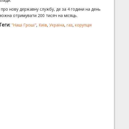
влади.
І про нову державну службу, де за 4 години на день
можна отримувати 200 тисяч на місяць.
Теги:
"Наші Гроші"
,
Київ
,
Україна
,
газ
,
корупція