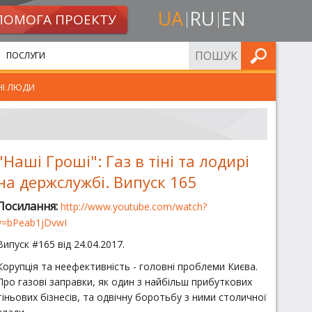
UA
RU
EN
ПОМОГА ПРОЕКТУ
ШУКАТИ
ПОСЛУГИ
НІ ЛЮДИ
"Наші Гроші": Газ в тіні та лодирі
на держслужбі. Випуск 165
Посилання:
http://www.youtube.com/watch?
v=bPeab1jDvwI
Випуск #165 від 24.04.2017.
Корупція та неефективність - головні проблеми Києва.
Про газові заправки, як один з найбільш прибуткових
тіньових бізнесів, та одвічну боротьбу з ними столичної