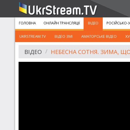
ГОЛОВНА
ОНЛАЙН ТРАНСЛЯЦІЇ
ВІДЕО
РОСІЙСЬКО-У
UKRSTREAM.TV
ВІДЕО ЗМІ
АМАТОРСЬКЕ ВІДЕО
ХУ
ВІДЕО
НЕБЕСНА СОТНЯ. ЗИМА, Щ