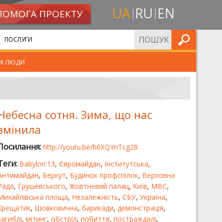
UA
RU
EN
ПОМОГА ПРОЕКТУ
ШУКАТИ
ПОСЛУГИ
НІ ЛЮДИ
Небесна сотня. Зима, що нас
змінила
Посилання:
http://youtu.be/h6XQYnTcg28
Теги:
Babylon'13
,
Євромайдан
,
Інститутська
,
Антимайдан
,
Беркут
,
Будинок профспілок
,
Верховна
Рада
,
Грушевського
,
Жовтневий палац
,
Київ
,
МВС
,
Михайлівська площа
,
Незалежність
,
СБУ
,
Україна
,
Хрещатик
,
Шовковична
,
барикади
,
демонстрація
,
загиблі
,
мітинг
,
обстріл
,
побиття
,
постраждалі
,