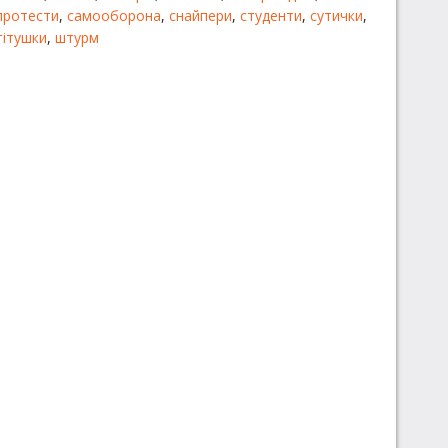
протести
,
самооборона
,
снайпери
,
студенти
,
сутички
,
тітушки
,
штурм