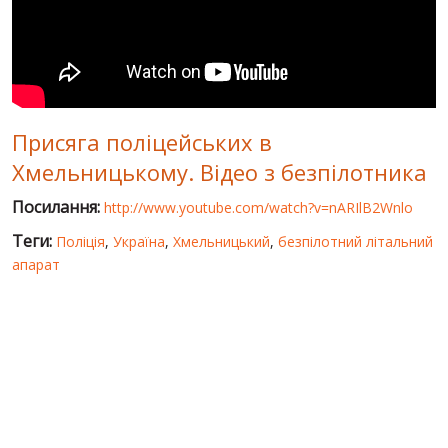
СВІТ ПРО УКРАЇНУ
ПУБЛІЧНІ ЛЮДИ
РОСІЙСЬКО-УКРАЇНСЬКА ВІЙНА
Присяга поліцейських в
"WINTER ON FIRE"
Хмельницькому. Відео з безпілотника
ХРОНОЛОГІЯ ЄВРОМАЙДАНУ
Посилання:
http://www.youtube.com/watch?v=nARIlB2Wnlo
ПОСЛУГИ
Теги:
Поліція
,
Україна
,
Хмельницький
,
безпілотний літальний
ШУ
апарат