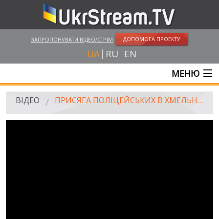
ДОПОМОГА ПРОЕКТУ
ЗАПРОПОНУВАТИ ВІДЕО/СТРІМ
UA
RU
EN
МЕНЮ
ГОЛОВНА
ВІДЕО
ПРИСЯГА ПОЛІЦЕЙСЬКИХ В ХМЕЛЬНИЦЬКОМУ. ВІДЕО З БЕЗПІЛОТНИКА
ОНЛАЙН ТРАНСЛЯЦІЇ
ВІДЕО
UKRSTREAM.TV
ВІДЕО ЗМІ
АМАТОРСЬКЕ ВІДЕО
ХУДОЖНІ ТА ДОКУМЕНТАЛЬНІ ПРОЕКТИ