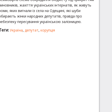
чиновників, жахіття українських інтернатів, як живуть
роми, яких вигнали із села на Одещині, які шуби
обирають жінки народних депутатів, правда про
небезпеку пересування українською залізницею.
Теги:
Україна
,
депутат
,
корупція