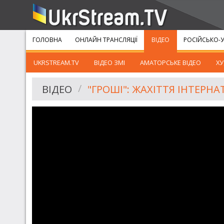
ГОЛОВНА
ОНЛАЙН ТРАНСЛЯЦІЇ
ВІДЕО
РОСІЙСЬКО-У
UKRSTREAM.TV
ВІДЕО ЗМІ
АМАТОРСЬКЕ ВІДЕО
ХУ
ВІДЕО
"ГРОШІ": ЖАХІТТЯ ІНТЕРНА