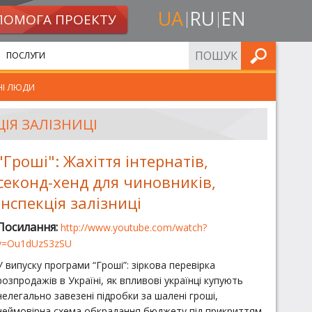
UA
RU
EN
ПОМОГА ПРОЕКТУ
ШУКАТИ
ПОСЛУГИ
НІ ЛЮДИ
ЦІЯ ЗАЛІЗНИЦІ
"Гроші": Жахіття інтернатів,
секонд-хенд для чиновників,
інспекція залізниці
Посилання:
http://www.youtube.com/watch?
v=Ou1dUzS3zSU
У випуску програми “Гроші”: зіркова перевірка
розпродажів в Україні, як впливові українці купують
нелегально завезені підробки за шалені гроші,
неймовірна схема обкрадання бюджету під прикриттям