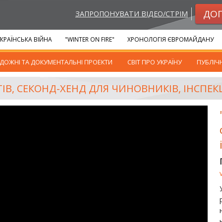
ДО
ЗАПРОПОНУВАТИ ВІДЕО/СТРІМ
КРАЇНСЬКА ВІЙНА
"WINTER ON FIRE"
ХРОНОЛОГІЯ ЄВРОМАЙДАНУ
ДОЖНІ ТА ДОКУМЕНТАЛЬНІ ПРОЕКТИ
СВІТ ПРО УКРАЇНУ
ПУБЛІЧ
ТІВ, СЕКОНД-ХЕНД ДЛЯ ЧИНОВНИКІВ, ІНСПЕК