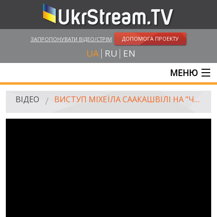
ДОПОМОГА ПРОЕКТУ
ЗАПРОПОНУВАТИ ВІДЕО/СТРІМ
UA
RU
EN
МЕНЮ
ГОЛОВНА
ВІДЕО
ВИСТУП МІХЕЇЛА СААКАШВІЛІ НА "ЧОРНОМОРСЬКОМУ ЕКОНОМІЧНОМУ ФОРУМІ"
ОНЛАЙН ТРАНСЛЯЦІЇ
ВІДЕО
UKRSTREAM.TV
ВІДЕО ЗМІ
АМАТОРСЬКЕ ВІДЕО
ХУДОЖНІ ТА ДОКУМЕНТАЛЬНІ ПРОЕКТИ