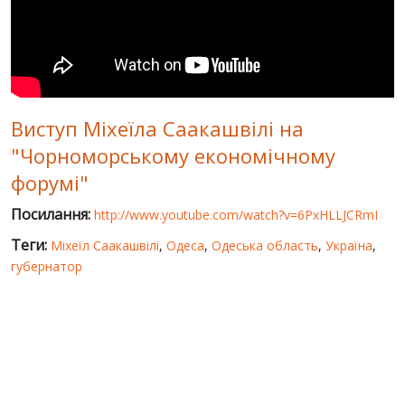
СВІТ ПРО УКРАЇНУ
ПУБЛІЧНІ ЛЮДИ
РОСІЙСЬКО-УКРАЇНСЬКА ВІЙНА
Виступ Міхеїла Саакашвілі на
"WINTER ON FIRE"
"Чорноморському економічному
ХРОНОЛОГІЯ ЄВРОМАЙДАНУ
форумі"
ПОСЛУГИ
Посилання:
http://www.youtube.com/watch?v=6PxHLLJCRmI
ШУ
Теги:
Міхеїл Саакашвілі
,
Одеса
,
Одеська область
,
Україна
,
губернатор