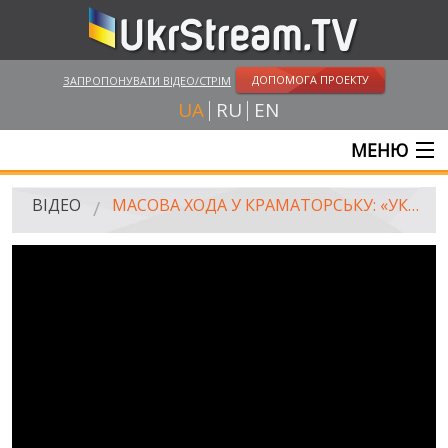
ДОПОМОГА ПРОЕКТУ
ЗАПРОПОНУВАТИ ВІДЕО/СТРІМ
UA
RU
EN
МЕНЮ
ГОЛОВНА
ВІДЕО
МАСОВА ХОДА У КРАМАТОРСЬКУ: «УКРАЇНА ПОНАД УСЕ!»
ОНЛАЙН ТРАНСЛЯЦІЇ
ВІДЕО
UKRSTREAM.TV
ВІДЕО ЗМІ
АМАТОРСЬКЕ ВІДЕО
ХУДОЖНІ ТА ДОКУМЕНТАЛЬНІ ПРОЕКТИ