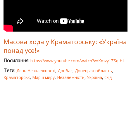
СВІТ ПРО УКРАЇНУ
ПУБЛІЧНІ ЛЮДИ
РОСІЙСЬКО-УКРАЇНСЬКА ВІЙНА
Масова хода у Краматорську: «Україна
"WINTER ON FIRE"
понад усе!»
ХРОНОЛОГІЯ ЄВРОМАЙДАНУ
Посилання:
https://www.youtube.com/watch?v=Kmvy1ZSqIHI
ПОСЛУГИ
Теги:
День Незалежності
,
Донбас
,
Донецька область
,
ШУ
Краматорськ
,
Марш миру
,
Незалежність
,
Україна
,
схід