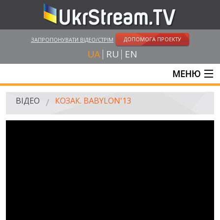
ДОПОМОГА ПРОЕКТУ
ЗАПРОПОНУВАТИ ВІДЕО/СТРІМ
UA
RU
EN
МЕНЮ
ГОЛОВНА
ВІДЕО
КОЗАК. BABYLON'13
ОНЛАЙН ТРАНСЛЯЦІЇ
ВІДЕО
UKRSTREAM.TV
ВІДЕО ЗМІ
АМАТОРСЬКЕ ВІДЕО
ХУДОЖНІ ТА ДОКУМЕНТАЛЬНІ ПРОЕКТИ