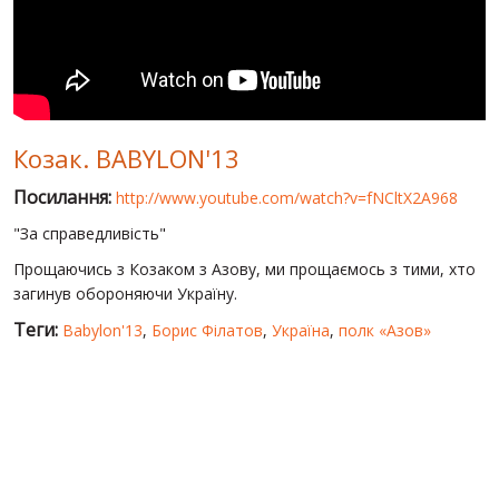
СВІТ ПРО УКРАЇНУ
ПУБЛІЧНІ ЛЮДИ
РОСІЙСЬКО-УКРАЇНСЬКА ВІЙНА
Козак. BABYLON'13
"WINTER ON FIRE"
Посилання:
http://www.youtube.com/watch?v=fNCltX2A968
ХРОНОЛОГІЯ ЄВРОМАЙДАНУ
"За справедливість"
ПОСЛУГИ
Прощаючись з Козаком з Азову, ми прощаємось з тими, хто
ШУ
загинув обороняючи Україну.
Теги:
Babylon'13
,
Борис Філатов
,
Україна
,
полк «Азов»