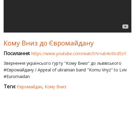
СВІТ ПРО УКРАЇНУ
ПУБЛІЧНІ ЛЮДИ
РОСІЙСЬКО-УКРАЇНСЬКА ВІЙНА
Кому Вниз до Євромайдану
"WINTER ON FIRE"
Посилання:
https://www.youtube.com/watch?v=ub4oI0cd5zY
ХРОНОЛОГІЯ ЄВРОМАЙДАНУ
Звернення українсього гурту "Кому Вниз" до львівського
ПОСЛУГИ
#Євромайдану / Appeal of ukrainian band "Komu Vnyz" to Lviv
#Euromaidan
ШУ
Теги:
Євромайдан
,
Кому Вниз