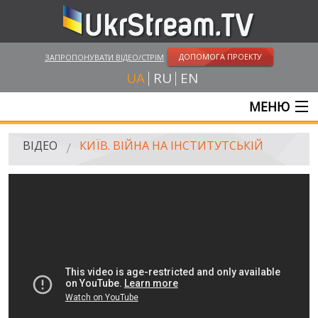
ДОПОМОГА ПРОЕКТУ
ЗАПРОПОНУВАТИ ВІДЕО/СТРІМ
UA
RU
EN
МЕНЮ
ГОЛОВНА
ВІДЕО
КИЇВ. ВІЙНА НА ІНСТИТУТСЬКІЙ
ОНЛАЙН ТРАНСЛЯЦІЇ
ВІДЕО
UKRSTREAM.TV
ВІДЕО ЗМІ
АМАТОРСЬКЕ ВІДЕО
ХУДОЖНІ ТА ДОКУМЕНТАЛЬНІ ПРОЕКТИ