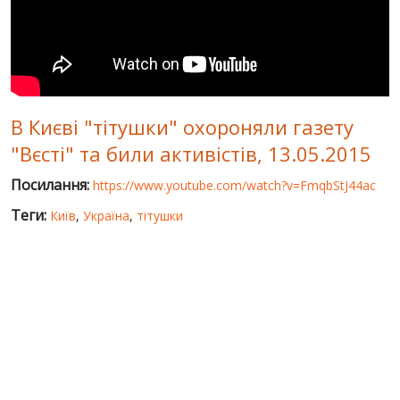
СВІТ ПРО УКРАЇНУ
ПУБЛІЧНІ ЛЮДИ
РОСІЙСЬКО-УКРАЇНСЬКА ВІЙНА
В Києві "тітушки" охороняли газету
"WINTER ON FIRE"
"Вєсті" та били активістів, 13.05.2015
ХРОНОЛОГІЯ ЄВРОМАЙДАНУ
Посилання:
https://www.youtube.com/watch?v=FmqbStJ44ac
ПОСЛУГИ
Теги:
Київ
,
Україна
,
тітушки
ШУ