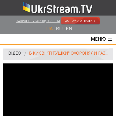
ДОПОМОГА ПРОЕКТУ
ЗАПРОПОНУВАТИ ВІДЕО/СТРІМ
UA
RU
EN
МЕНЮ
ГОЛОВНА
ВІДЕО
В КИЄВІ "ТІТУШКИ" ОХОРОНЯЛИ ГАЗЕТУ "ВЄСТІ" ТА БИЛИ АКТИВІСТІВ, 13.05.2015
ОНЛАЙН ТРАНСЛЯЦІЇ
ВІДЕО
UKRSTREAM.TV
ВІДЕО ЗМІ
АМАТОРСЬКЕ ВІДЕО
ХУДОЖНІ ТА ДОКУМЕНТАЛЬНІ ПРОЕКТИ