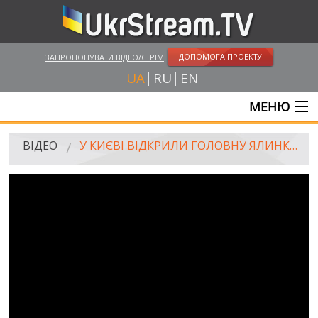
ДОПОМОГА ПРОЕКТУ
ЗАПРОПОНУВАТИ ВІДЕО/СТРІМ
UA
RU
EN
МЕНЮ
ГОЛОВНА
ВІДЕО
У КИЄВІ ВІДКРИЛИ ГОЛОВНУ ЯЛИНКУ. HROMADSKE.DOC
ОНЛАЙН ТРАНСЛЯЦІЇ
ВІДЕО
UKRSTREAM.TV
ВІДЕО ЗМІ
АМАТОРСЬКЕ ВІДЕО
ХУДОЖНІ ТА ДОКУМЕНТАЛЬНІ ПРОЕКТИ