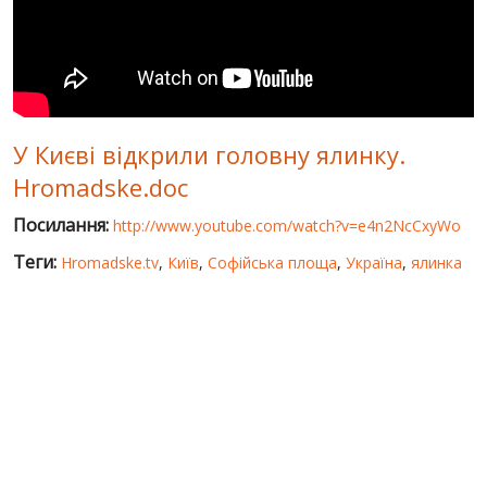
СВІТ ПРО УКРАЇНУ
ПУБЛІЧНІ ЛЮДИ
РОСІЙСЬКО-УКРАЇНСЬКА ВІЙНА
У Києві відкрили головну ялинку.
"WINTER ON FIRE"
Hromadske.doc
ХРОНОЛОГІЯ ЄВРОМАЙДАНУ
Посилання:
http://www.youtube.com/watch?v=e4n2NcCxyWo
ПОСЛУГИ
Теги:
Hromadske.tv
,
Київ
,
Софійська площа
,
Україна
,
ялинка
ШУ