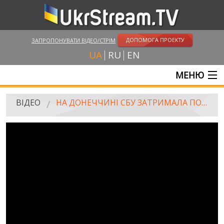
ДОПОМОГА ПРОЕКТУ
ЗАПРОПОНУВАТИ ВІДЕО/СТРІМ
UA
RU
EN
МЕНЮ
ГОЛОВНА
ВІДЕО
НА ДОНЕЧЧИНІ СБУ ЗАТРИМАЛА ПОДРУЖЖЯ, ЩО ШПИГУВАЛО ДЛЯ ТЕРОРИСТІВ
ОНЛАЙН ТРАНСЛЯЦІЇ
ВІДЕО
UKRSTREAM.TV
ВІДЕО ЗМІ
АМАТОРСЬКЕ ВІДЕО
ХУДОЖНІ ТА ДОКУМЕНТАЛЬНІ ПРОЕКТИ