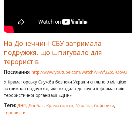
СВІТ ПРО УКРАЇНУ
ПУБЛІЧНІ ЛЮДИ
РОСІЙСЬКО-УКРАЇНСЬКА ВІЙНА
На Донеччині СБУ затримала
"WINTER ON FIRE"
подружжя, що шпигувало для
ХРОНОЛОГІЯ ЄВРОМАЙДАНУ
терористів
ПОСЛУГИ
Посилання:
http://www.youtube.com/watch?v=wf32p5-OovU
ШУ
У Краматорську Служба безпеки України спільно з міліцією
затримала подружжя, яке входило до групи інформаторів
терористичної організації «ДНР».
Теги:
ДНР
,
Донбас
,
Краматорськ
,
Україна
,
бойовики
,
терористи