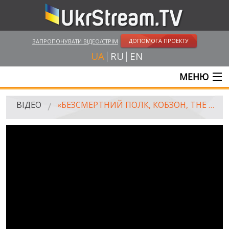
ДОПОМОГА ПРОЕКТУ
ЗАПРОПОНУВАТИ ВІДЕО/СТРІМ
UA
RU
EN
МЕНЮ
ГОЛОВНА
ВІДЕО
«БЕЗСМЕРТНИЙ ПОЛК, КОБЗОН, THE PRODIGY». HROMADSKE.DOC
ОНЛАЙН ТРАНСЛЯЦІЇ
ВІДЕО
UKRSTREAM.TV
ВІДЕО ЗМІ
АМАТОРСЬКЕ ВІДЕО
ХУДОЖНІ ТА ДОКУМЕНТАЛЬНІ ПРОЕКТИ