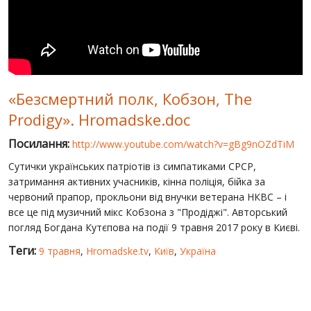
СВІТ ПРО УКРАЇНУ
ПУБЛІЧНІ ЛЮДИ
РОСІЙСЬКО-УКРАЇНСЬКА ВІЙНА
«Безсмертний полк, Кобзон, The
"WINTER ON FIRE"
Prodigy». Hromadske.doc
ХРОНОЛОГІЯ ЄВРОМАЙДАНУ
Посилання:
http://www.youtube.com/watch?v=gBg9nOZdTiM
ПОСЛУГИ
Сутички українських патріотів із симпатиками СРСР,
ШУ
затримання активних учасників, кінна поліція, бійка за
червоний прапор, прокльони від внучки ветерана НКВС – і
все це під музичний мікс Кобзона з "Продіджі". Авторський
погляд Богдана Кутєпова на події 9 травня 2017 року в Києві.
Теги:
9 травня
,
Hromadske.tv
,
Київ
,
Україна