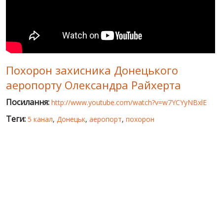
СВІТ ПРО УКРАЇНУ
ПУБЛІЧНІ ЛЮДИ
РОСІЙСЬКО-УКРАЇНСЬКА ВІЙНА
Похорон захисника Донецького
"WINTER ON FIRE"
аеропорту Олександра Райхерта
ХРОНОЛОГІЯ ЄВРОМАЙДАНУ
Посилання:
http://www.youtube.com/watch?v=w7YCYyNBxlE
ПОСЛУГИ
Теги:
5 канал
,
Донецьк
,
аеропорт
,
похорон
ШУ