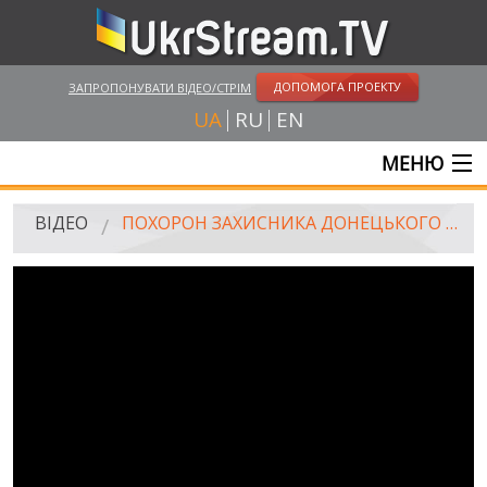
ДОПОМОГА ПРОЕКТУ
ЗАПРОПОНУВАТИ ВІДЕО/СТРІМ
UA
RU
EN
МЕНЮ
ГОЛОВНА
ВІДЕО
ПОХОРОН ЗАХИСНИКА ДОНЕЦЬКОГО АЕРОПОРТУ ОЛЕКСАНДРА РАЙХЕРТА
ОНЛАЙН ТРАНСЛЯЦІЇ
ВІДЕО
UKRSTREAM.TV
ВІДЕО ЗМІ
АМАТОРСЬКЕ ВІДЕО
ХУДОЖНІ ТА ДОКУМЕНТАЛЬНІ ПРОЕКТИ