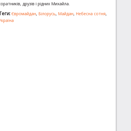
соратників, друзів і рідних Михайла.
Теги:
Євромайдан
,
Білорусь
,
Майдан
,
Небесна сотня
,
Україна