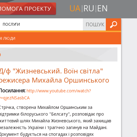
UA
RU
EN
ПОМОГА ПРОЕКТУ
ШУКАТИ
ПОСЛУГИ
НІ ЛЮДИ
О
Д/ф "Жизневський. Воїн світла"
режисера Михайла Оршинського
Посилання:
http://www.youtube.com/watch?
v=qjezNSasbCA
Стрічка, створена Михайлом Оршинським за
підтримки білоруського "Белсату", розповідає про
життєвий шлях Михайла Жизневського, який захищав
незалежність України і трагічно загинув на Майдані.
Документ будується на спогадах і розповідях