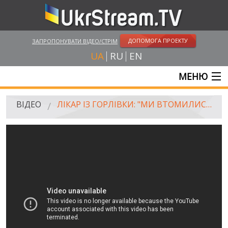
ДОПОМОГА ПРОЕКТУ
ЗАПРОПОНУВАТИ ВІДЕО/СТРІМ
UA
RU
EN
МЕНЮ
ГОЛОВНА
ВІДЕО
ЛІКАР ІЗ ГОРЛІВКИ: "МИ ВТОМИЛИСЯ ВІД СТРАХУ, ВТОМИЛИСЯ ЛЯКАТИСЯ СМЕРТЕЙ НАВКОЛО"
ОНЛАЙН ТРАНСЛЯЦІЇ
ВІДЕО
UKRSTREAM.TV
ВІДЕО ЗМІ
АМАТОРСЬКЕ ВІДЕО
ХУДОЖНІ ТА ДОКУМЕНТАЛЬНІ ПРОЕКТИ