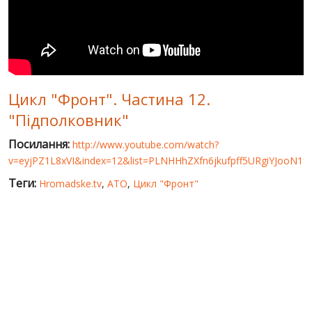
СВІТ ПРО УКРАЇНУ
ПУБЛІЧНІ ЛЮДИ
РОСІЙСЬКО-УКРАЇНСЬКА ВІЙНА
Цикл "Фронт". Частина 12.
"WINTER ON FIRE"
"Підполковник"
ХРОНОЛОГІЯ ЄВРОМАЙДАНУ
Посилання:
http://www.youtube.com/watch?
ПОСЛУГИ
v=eyjPZ1L8xVI&index=12&list=PLNHHhZXfn6jkufpff5URgiYJooN1fd
ШУ
Теги:
Hromadske.tv
,
АТО
,
Цикл "Фронт"