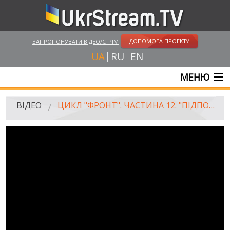
ДОПОМОГА ПРОЕКТУ
ЗАПРОПОНУВАТИ ВІДЕО/СТРІМ
UA
RU
EN
МЕНЮ
ГОЛОВНА
ВІДЕО
ЦИКЛ "ФРОНТ". ЧАСТИНА 12. "ПІДПОЛКОВНИК"
ОНЛАЙН ТРАНСЛЯЦІЇ
ВІДЕО
UKRSTREAM.TV
ВІДЕО ЗМІ
АМАТОРСЬКЕ ВІДЕО
ХУДОЖНІ ТА ДОКУМЕНТАЛЬНІ ПРОЕКТИ