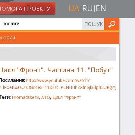
UA
RU
EN
ПОМОГА ПРОЕКТУ
ШУКАТИ
ПОСЛУГИ
НІ ЛЮДИ
Цикл "Фронт". Частина 11. "Побут"
Посилання:
http://www.youtube.com/watch?
v=lRoeBuasUr0&index=11&list=PLNHHhZXfn6jkufpff5URgiYJooN1fdg
Теги:
Hromadske.tv
,
АТО
,
Цикл "Фронт"