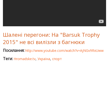
СВІТ ПРО УКРАЇНУ
ПУБЛІЧНІ ЛЮДИ
РОСІЙСЬКО-УКРАЇНСЬКА ВІЙНА
Шалені перегони: На "Barsuk Trophy
"WINTER ON FIRE"
2015" не всі вилізли з багнюки
ХРОНОЛОГІЯ ЄВРОМАЙДАНУ
Посилання:
http://www.youtube.com/watch?v=AjNGv9RxUww
ПОСЛУГИ
Теги:
Hromadske.tv
,
Україна
,
спорт
ШУ