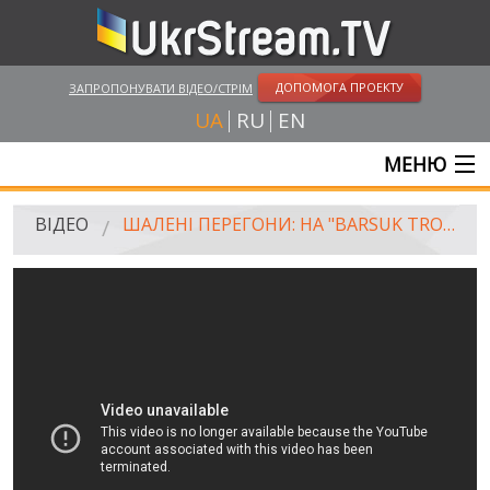
ДОПОМОГА ПРОЕКТУ
ЗАПРОПОНУВАТИ ВІДЕО/СТРІМ
UA
RU
EN
МЕНЮ
ГОЛОВНА
ВІДЕО
ШАЛЕНІ ПЕРЕГОНИ: НА "BARSUK TROPHY 2015" НЕ ВСІ ВИЛІЗЛИ З БАГНЮКИ
ОНЛАЙН ТРАНСЛЯЦІЇ
ВІДЕО
UKRSTREAM.TV
ВІДЕО ЗМІ
АМАТОРСЬКЕ ВІДЕО
ХУДОЖНІ ТА ДОКУМЕНТАЛЬНІ ПРОЕКТИ