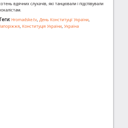
сотень вдячних слухачів, які танцювали і підспівували
вокалістам.
Теги:
Hromadske.tv
,
День Конституції України
,
Запоріжжя
,
Конституція України
,
Україна