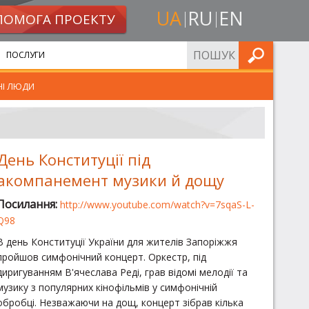
UA
RU
EN
ПОМОГА ПРОЕКТУ
ШУКАТИ
ПОСЛУГИ
НІ ЛЮДИ
День Конституції під
акомпанемент музики й дощу
Посилання:
http://www.youtube.com/watch?v=7sqaS-L-
Q98
В день Конституції України для жителів Запоріжжя
пройшов симфонічний концерт. Оркестр, під
диригуванням В'ячеслава Реді, грав відомі мелодії та
музику з популярних кінофільмів у симфонічній
обробці. Незважаючи на дощ, концерт зібрав кілька