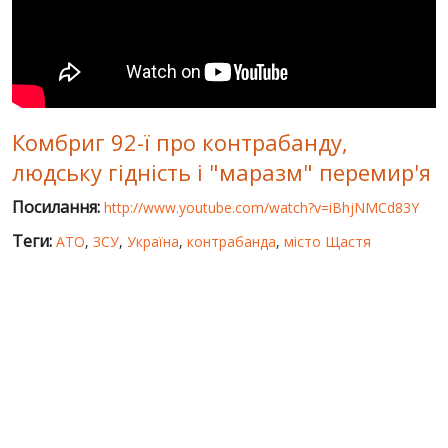
СВІТ ПРО УКРАЇНУ
ПУБЛІЧНІ ЛЮДИ
РОСІЙСЬКО-УКРАЇНСЬКА ВІЙНА
Комбриг 92-ї про контрабанду,
"WINTER ON FIRE"
людську гідність і "маразм" перемир'я
ХРОНОЛОГІЯ ЄВРОМАЙДАНУ
Посилання:
http://www.youtube.com/watch?v=iBhjNMCd83Y
ПОСЛУГИ
Теги:
АТО
,
ЗСУ
,
Україна
,
контрабанда
,
місто Щастя
ШУ