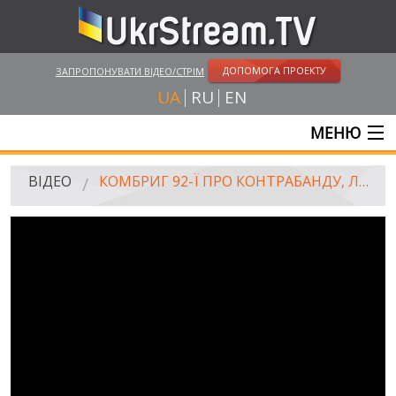
ДОПОМОГА ПРОЕКТУ
ЗАПРОПОНУВАТИ ВІДЕО/СТРІМ
UA
RU
EN
МЕНЮ
ГОЛОВНА
ВІДЕО
КОМБРИГ 92-Ї ПРО КОНТРАБАНДУ, ЛЮДСЬКУ ГІДНІСТЬ І "МАРАЗМ" ПЕРЕМИР'Я
ОНЛАЙН ТРАНСЛЯЦІЇ
ВІДЕО
UKRSTREAM.TV
ВІДЕО ЗМІ
АМАТОРСЬКЕ ВІДЕО
ХУДОЖНІ ТА ДОКУМЕНТАЛЬНІ ПРОЕКТИ