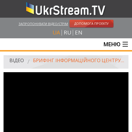
ДОПОМОГА ПРОЕКТУ
ЗАПРОПОНУВАТИ ВІДЕО/СТРІМ
UA
RU
EN
МЕНЮ
ГОЛОВНА
ВІДЕО
БРИФІНГ ІНФОРМАЦІЙНОГО ЦЕНТРУ РНБО ПРО ПОДІЇ В УКРАЇНІ, 04.09.2014 (12.30)
ОНЛАЙН ТРАНСЛЯЦІЇ
ВІДЕО
UKRSTREAM.TV
ВІДЕО ЗМІ
АМАТОРСЬКЕ ВІДЕО
ХУДОЖНІ ТА ДОКУМЕНТАЛЬНІ ПРОЕКТИ