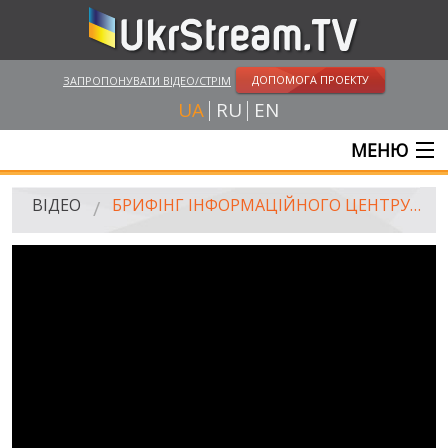
ДОПОМОГА ПРОЕКТУ
ЗАПРОПОНУВАТИ ВІДЕО/СТРІМ
UA
RU
EN
МЕНЮ
ГОЛОВНА
ВІДЕО
БРИФІНГ ІНФОРМАЦІЙНОГО ЦЕНТРУ РНБО, 18.07.2014
ОНЛАЙН ТРАНСЛЯЦІЇ
ВІДЕО
UKRSTREAM.TV
ВІДЕО ЗМІ
АМАТОРСЬКЕ ВІДЕО
ХУДОЖНІ ТА ДОКУМЕНТАЛЬНІ ПРОЕКТИ