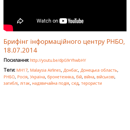
СВІТ ПРО УКРАЇНУ
ПУБЛІЧНІ ЛЮДИ
РОСІЙСЬКО-УКРАЇНСЬКА ВІЙНА
Брифінг інформаційного центру РНБО,
"WINTER ON FIRE"
18.07.2014
ХРОНОЛОГІЯ ЄВРОМАЙДАНУ
Посилання:
http://youtu.be/dpG9rYhwbHY
ПОСЛУГИ
Теги:
MH17
,
Malaysia Airlines
,
Донбас
,
Донецька область
,
ШУ
РНБО
,
Росія
,
Україна
,
бронетехніка
,
бій
,
війна
,
військові
,
загиблі
,
літак
,
надзвичайна подія
,
схід
,
терористи