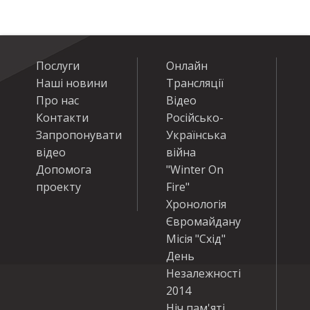
Послуги
Онлайн
Наші новини
Трансляції
Про нас
Відео
Контакти
Російсько-
Запропонувати
Українська
відео
війна
Допомога
"Winter On
проекту
Fire"
Хронологія
Євромайдану
Місія "Схід"
День
Незалежності
2014
Ніч пам'яті