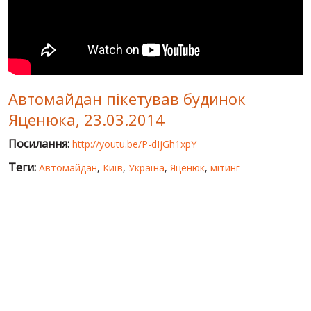
СВІТ ПРО УКРАЇНУ
ПУБЛІЧНІ ЛЮДИ
РОСІЙСЬКО-УКРАЇНСЬКА ВІЙНА
Автомайдан пікетував будинок
"WINTER ON FIRE"
Яценюка, 23.03.2014
ХРОНОЛОГІЯ ЄВРОМАЙДАНУ
Посилання:
http://youtu.be/P-dIjGh1xpY
ПОСЛУГИ
Теги:
Автомайдан
,
Київ
,
Україна
,
Яценюк
,
мітинг
ШУ