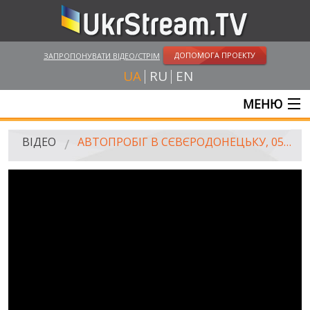
ДОПОМОГА ПРОЕКТУ
ЗАПРОПОНУВАТИ ВІДЕО/СТРІМ
UA
RU
EN
МЕНЮ
ГОЛОВНА
ВІДЕО
АВТОПРОБІГ В СЄВЄРОДОНЕЦЬКУ, 05.04.2015
ОНЛАЙН ТРАНСЛЯЦІЇ
ВІДЕО
UKRSTREAM.TV
ВІДЕО ЗМІ
АМАТОРСЬКЕ ВІДЕО
ХУДОЖНІ ТА ДОКУМЕНТАЛЬНІ ПРОЕКТИ