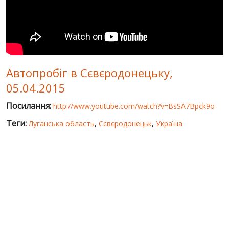
СВІТ ПРО УКРАЇНУ
ПУБЛІЧНІ ЛЮДИ
РОСІЙСЬКО-УКРАЇНСЬКА ВІЙНА
Автопробіг в Сєвєродонецьку,
"WINTER ON FIRE"
05.04.2015
ХРОНОЛОГІЯ ЄВРОМАЙДАНУ
Посилання:
http://www.youtube.com/watch?v=BsSA7Bpck9o
ПОСЛУГИ
Теги:
Луганська область
,
Сєвєродонецьк
,
Україна
ШУ