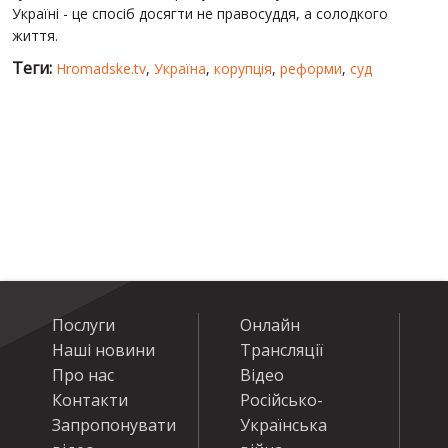
Україні - це спосіб досягти не правосуддя, а солодкого
життя.
Теги:
Hromadske.tv
,
Україна
,
корупція
,
реформи
,
суд
Послуги
Онлайн
Наші новини
Трансляції
Про нас
Відео
Контакти
Російсько-
Запропонувати
Українська