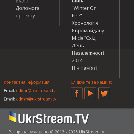
відео
війна
Допомога
"Winter On
проекту
Fire"
Хронологія
Євромайдану
Місія "Схід"
День
Незалежності
2014
Ніч пам'яті
Контактна інформація:
Слідкуйте за нами в:
Email:
editor@ukrstream.tv
Facebook
YouTube
Twitter
Email:
admin@ukrstream.tv
Всі права захищено © 2013 - 2026 UkrStream.tv