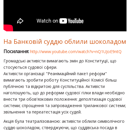
СВІТ ПРО УКРАЇНУ
ПУБЛІЧНІ ЛЮДИ
РОСІЙСЬКО-УКРАЇНСЬКА ВІЙНА
На Банковій суддю облили шоколадом
"WINTER ON FIRE"
Посилання:
http://www.youtube.com/watch?v=nQ1UJoE9ntQ
ХРОНОЛОГІЯ ЄВРОМАЙДАНУ
Громадські активісти вимагають змін до Конституції, що
ПОСЛУГИ
стосуються судової сфери.
Активісти організації "Реанімаційний пакет реформ"
ШУ
вимагають зробити роботу Конституційної Комісії більш
публічною та відкритою для суспільства. Активісти
наголошують, що до реформи судової гілки влади необхідно
внести три обов'язкових положення: деполітизація судової
системи; спрощення та запровадження триланкової системи;
звільнення та переатестація усіх судей.
Акція була театралізованою: активісти облили символічного
суддю шоколадом, стверджуючи, що суддівська посада в