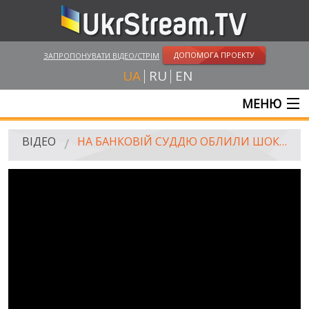
ДОПОМОГА ПРОЕКТУ
ЗАПРОПОНУВАТИ ВІДЕО/СТРІМ
UA
RU
EN
МЕНЮ
ГОЛОВНА
ВІДЕО
НА БАНКОВІЙ СУДДЮ ОБЛИЛИ ШОКОЛАДОМ
ОНЛАЙН ТРАНСЛЯЦІЇ
ВІДЕО
UKRSTREAM.TV
ВІДЕО ЗМІ
АМАТОРСЬКЕ ВІДЕО
ХУДОЖНІ ТА ДОКУМЕНТАЛЬНІ ПРОЕКТИ