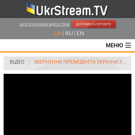
ДОПОМОГА ПРОЕКТУ
ЗАПРОПОНУВАТИ ВІДЕО/СТРІМ
UA
RU
EN
МЕНЮ
ГОЛОВНА
ВІДЕО
ЗВЕРНЕННЯ ПРЕЗИДЕНТА УКРАЇНИ З НАГОДИ ДНЯ ГІДНОСТІ І СВОБОДИ
ОНЛАЙН ТРАНСЛЯЦІЇ
ВІДЕО
UKRSTREAM.TV
ВІДЕО ЗМІ
АМАТОРСЬКЕ ВІДЕО
ХУДОЖНІ ТА ДОКУМЕНТАЛЬНІ ПРОЕКТИ