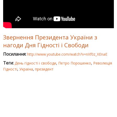
СВІТ ПРО УКРАЇНУ
ПУБЛІЧНІ ЛЮДИ
РОСІЙСЬКО-УКРАЇНСЬКА ВІЙНА
Звернення Президента України з
"WINTER ON FIRE"
нагоди Дня Гідності і Свободи
ХРОНОЛОГІЯ ЄВРОМАЙДАНУ
Посилання:
http://www.youtube.com/watch?v=nXf0z_XEnaE
ПОСЛУГИ
Теги:
День гідності і свободи
,
Петро Порошенко
,
Революція
ШУ
Гідності
,
Україна
,
президент