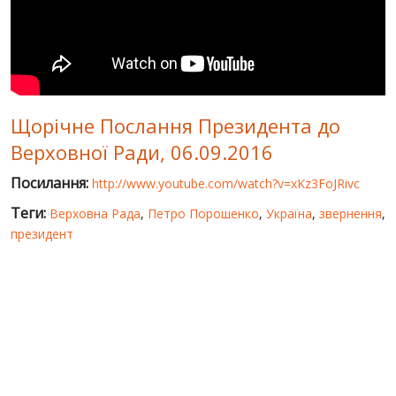
СВІТ ПРО УКРАЇНУ
ПУБЛІЧНІ ЛЮДИ
РОСІЙСЬКО-УКРАЇНСЬКА ВІЙНА
Щорічне Послання Президента до
"WINTER ON FIRE"
Верховної Ради, 06.09.2016
ХРОНОЛОГІЯ ЄВРОМАЙДАНУ
Посилання:
http://www.youtube.com/watch?v=xKz3FoJRivc
ПОСЛУГИ
Теги:
Верховна Рада
,
Петро Порошенко
,
Україна
,
звернення
,
ШУ
президент