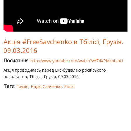
СВІТ ПРО УКРАЇНУ
ПУБЛІЧНІ ЛЮДИ
РОСІЙСЬКО-УКРАЇНСЬКА ВІЙНА
Акція #FreeSavchenko в Тбілісі, Грузія.
"WINTER ON FIRE"
09.03.2016
ХРОНОЛОГІЯ ЄВРОМАЙДАНУ
Посилання:
http://www.youtube.com/watch?v=74XPMcptsnU
ПОСЛУГИ
Акція проводилась перед Екс-будівлею російського
ШУ
посольства, Тбілісі, Грузія, 09.03.2016
Теги:
Грузія
,
Надія Савченко
,
Росія