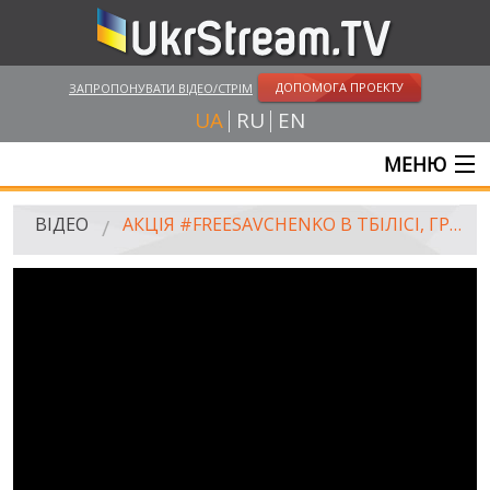
ДОПОМОГА ПРОЕКТУ
ЗАПРОПОНУВАТИ ВІДЕО/СТРІМ
UA
RU
EN
МЕНЮ
ГОЛОВНА
ВІДЕО
АКЦІЯ #FREESAVCHENKO В ТБІЛІСІ, ГРУЗІЯ. 09.03.2016
ОНЛАЙН ТРАНСЛЯЦІЇ
ВІДЕО
UKRSTREAM.TV
ВІДЕО ЗМІ
АМАТОРСЬКЕ ВІДЕО
ХУДОЖНІ ТА ДОКУМЕНТАЛЬНІ ПРОЕКТИ