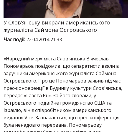
ПОСЛУГИ
ШУ
У Слов'янську викрали американського
журналіста Саймона Островського
Час події:
22.04.2014 21:33
«Н
ародний мер» міста Слов'янська В'ячеслав
Пономарьов повідомив, що сепаратисти взяли в
заручники американського журналіста Саймона
Островського. Про це Пономарьов заявив під час
прес-конференції в Будинку культури Слов'янська,
передає «Газета.Ru». За його словами, у
Островського подвійне громадянство США та
Ізраїлю, він є співробітником американського
видання Vice. Зазначається, що прес-конференція
була ненадовго перервана, Пономарьову