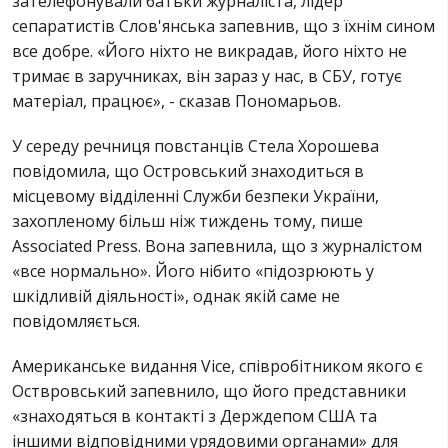
зателефонували батьки журналіста, лідер
сепаратистів Слов'янська запевнив, що з їхнім сином
все добре. «Його ніхто не викрадав, його ніхто не
тримає в заручниках, він зараз у нас, в СБУ, готує
матеріал, працює», - сказав Пономарьов.
У середу речниця повстанців Стела Хорошева
повідомила, що Островський знаходиться в
місцевому відділенні Служби безпеки України,
захопленому більш ніж тиждень тому, пише
Associated Press. Вона запевнила, що з журналістом
«все нормально». Його нібито «підозрюють у
шкідливій діяльності», однак якій саме не
повідомляється.
Американське видання Vice, співробітником якого є
Оствровський запевнило, що його представники
«знаходяться в контакті з Держдепом США та
іншими відповідними урядовими органами» для