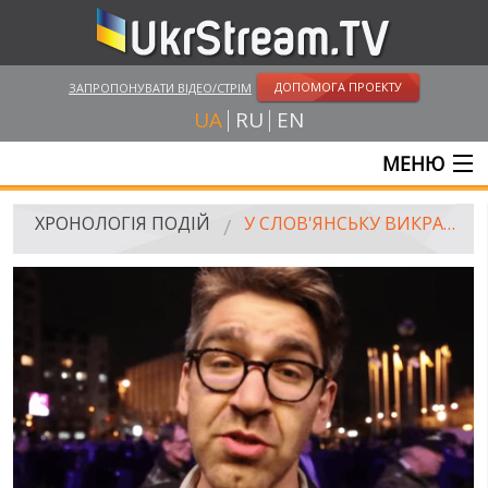
ДОПОМОГА ПРОЕКТУ
ЗАПРОПОНУВАТИ ВІДЕО/СТРІМ
UA
RU
EN
МЕНЮ
ГОЛОВНА
ХРОНОЛОГІЯ ПОДІЙ
У СЛОВ'ЯНСЬКУ ВИКРАЛИ АМЕРИКАНСЬКОГО ЖУРНАЛІСТА САЙМОНА ОСТРОВСЬКОГО
ОНЛАЙН ТРАНСЛЯЦІЇ
ВІДЕО
РОСІЙСЬКО-УКРАЇНСЬКА ВІЙНА
"WINTER ON FIRE"
ХРОНОЛОГІЯ ЄВРОМАЙДАНУ