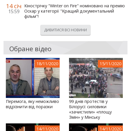
14 січ
Кінострічку "Winter on Fire" номіновано на премію
15:59
Оскар у категорії "Кращий документальний
фільм"!
ДИВИТИСЯ ВСІ НОВИНИ
Обране відео
18/11/2020
15/11/2020
Перемога, яку неможливо
99 днів протестів у
відрізнити від поразки
Білорусі: силовики
«зачистили» «площу
Змін» у Мінську
14/11/2020
14/11/2020