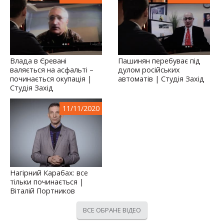
Влада в Єревані
Пашинян перебуває під
валяється на асфальті –
дулом російських
починається окупація |
автоматів | Студія Захід
Студія Захід
11/11/2020
Нагірний Карабах: все
тільки починається |
Віталій Портников
ВСЕ ОБРАНЕ ВІДЕО