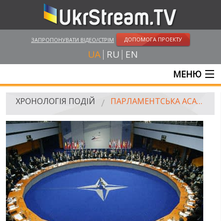
ДОПОМОГА ПРОЕКТУ
ЗАПРОПОНУВАТИ ВІДЕО/СТРІМ
UA
RU
EN
МЕНЮ
ГОЛОВНА
ХРОНОЛОГІЯ ПОДІЙ
ПАРЛАМЕНТСЬКА АСАМБЛЕЯ НАТО РОЗІРВАЛА СПІВПРАЦЮ З РОСІЄЮ
ОНЛАЙН ТРАНСЛЯЦІЇ
ВІДЕО
РОСІЙСЬКО-УКРАЇНСЬКА ВІЙНА
"WINTER ON FIRE"
ХРОНОЛОГІЯ ЄВРОМАЙДАНУ