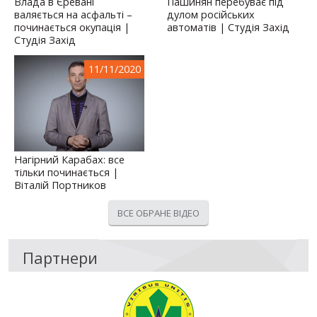
Влада в Єревані
Пашинян перебуває під
валяється на асфальті –
дулом російських
починається окупація |
автоматів | Студія Захід
Студія Захід
11/11/2020
Нагірний Карабах: все
тільки починається |
Віталій Портников
ВСЕ ОБРАНЕ ВІДЕО
Партнери