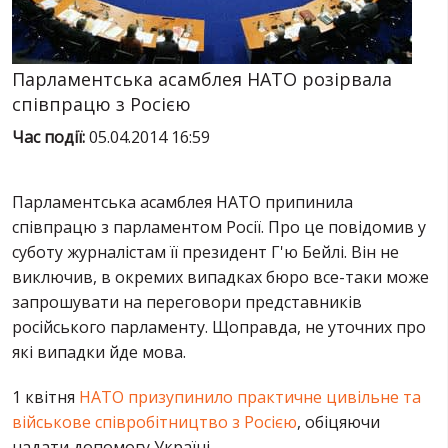
ПОСЛУГИ
ШУ
Парламентська асамблея НАТО розірвала
співпрацю з Росією
Час події:
05.04.2014 16:59
Парламентська асамблея НАТО припинила
співпрацю з парламентом Росії. Про це повідомив у
суботу журналістам її президент Г'ю Бейлі. Він не
виключив, в окремих випадках бюро все-таки може
запрошувати на переговори представників
російського парламенту. Щоправда, не уточних про
які випадки йде мова.
1 квітня
НАТО призупинило практичне цивільне та
військове співробітництво з Росією
, обіцяючи
надати допомогу Україні.