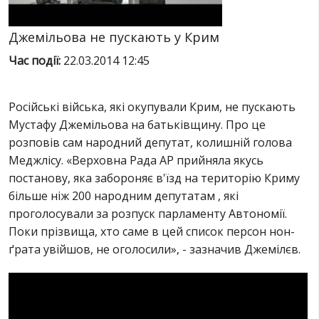
ПОСЛУГИ
ШУ
Джемільова не пускають у Крим
Час події:
22.03.2014 12:45
Російські війська, які окупували Крим, не пускають
Мустафу Джемільова на батьківщину. Про це
розповів сам народний депутат, колишній голова
Меджлісу. «Верховна Рада АР прийняла якусь
постанову, яка забороняє в'їзд на територію Криму
більше ніж 200 народним депутатам , які
проголосували за розпуск парламенту Автономії.
Поки прізвища, хто саме в цей список персон нон-
ґрата увійшов, не оголосили», - зазначив Джемілєв.