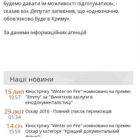
будемо давати їм можливості підготуватися», -
сказав він. Депутат запевнив, що «однозначно,
обов'язково буде в Криму».
За даними інформаційних агенцій
Наші новини
15 лип
Кінострічку "Winter on Fire" номіновано на премію
10:57
"Emmy" за "Виняткові заслуги в
кінодокументалістиці"
29 лют
Оскар 2016 - Повний список переможців
01:34
14 січ
Кінострічку "Winter on Fire" номіновано на премію
15:59
Оскар у категорії "Кращий документальний
фільм"!