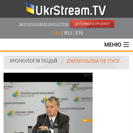
ДОПОМОГА ПРОЕКТУ
ЗАПРОПОНУВАТИ ВІДЕО/СТРІМ
UA
RU
EN
МЕНЮ
ГОЛОВНА
ХРОНОЛОГІЯ ПОДІЙ
ДЖЕМІЛЬОВА НЕ ПУСКАЮТЬ У КРИМ
ОНЛАЙН ТРАНСЛЯЦІЇ
ВІДЕО
РОСІЙСЬКО-УКРАЇНСЬКА ВІЙНА
"WINTER ON FIRE"
ХРОНОЛОГІЯ ЄВРОМАЙДАНУ