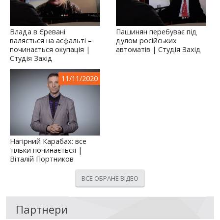
Влада в Єревані
Пашинян перебуває під
валяється на асфальті –
дулом російських
починається окупація |
автоматів | Студія Захід
Студія Захід
11/11/2020
Нагірний Карабах: все
тільки починається |
Віталій Портников
ВСЕ ОБРАНЕ ВІДЕО
Партнери