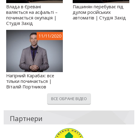
Влада в Єревані
Пашинян перебуває під
валяється на асфальті –
дулом російських
починається окупація |
автоматів | Студія Захід
Студія Захід
11/11/2020
Нагірний Карабах: все
тільки починається |
Віталій Портников
ВСЕ ОБРАНЕ ВІДЕО
Партнери