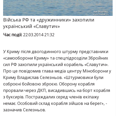
ПОСЛУГИ
ШУ
Війська РФ та «дружинники» захопили
український «Славутич»
Час події:
22.03.2014 21:32
У Криму після двогодинного штурму представники
«самооборони Криму» та спецпідрозділи Збройних
сил РФ захопили український корабель «Славутич».
Про це повідомив глава медіа центру Міноборони у
Криму Владислав Селезньов. «Штурмовики були
озброєні бойовою зброєю. Оборону корабля
прорвали через ДКП, висадившись на борт корабля
з буксирів. Постраждалих серед членів екіпажу
немає. Особовий склад корабля зійшов на берег», -
зазначив Селезньов.