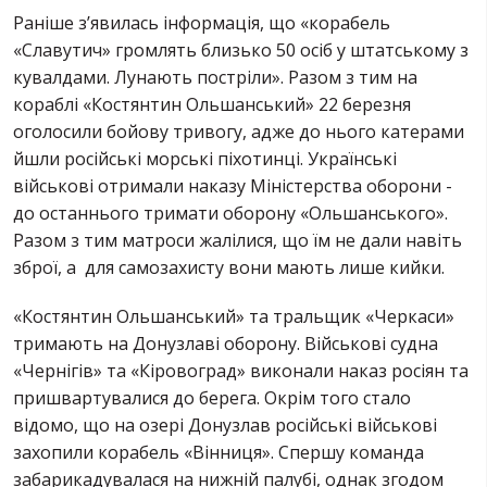
Раніше з’явилась інформація, що «корабель
«Славутич» громлять близько 50 осіб у штатському з
кувалдами. Лунають постріли». Разом з тим на
кораблі «Костянтин Ольшанський» 22 березня
оголосили бойову тривогу, адже до нього катерами
йшли російські морські піхотинці. Українські
військові отримали наказу Міністерства оборони -
до останнього тримати оборону «Ольшанського».
Разом з тим матроси жалілися, що їм не дали навіть
зброї, а для самозахисту вони мають лише кийки.
«Костянтин Ольшанський» та тральщик «Черкаси»
тримають на Донузлаві оборону. Військові судна
«Чернігів» та «Кіровоград» виконали наказ росіян та
пришвартувалися до берега. Окрім того стало
відомо, що на озері Донузлав російські військові
захопили корабель «Вінниця». Спершу команда
забарикадувалася на нижній палубі, однак згодом