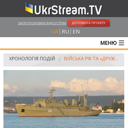
ДОПОМОГА ПРОЕКТУ
ЗАПРОПОНУВАТИ ВІДЕО/СТРІМ
UA
RU
EN
МЕНЮ
ГОЛОВНА
ХРОНОЛОГІЯ ПОДІЙ
ВІЙСЬКА РФ ТА «ДРУЖИННИКИ» ЗАХОПИЛИ УКРАЇНСЬКИЙ «СЛАВУТИЧ»
ОНЛАЙН ТРАНСЛЯЦІЇ
ВІДЕО
РОСІЙСЬКО-УКРАЇНСЬКА ВІЙНА
"WINTER ON FIRE"
ХРОНОЛОГІЯ ЄВРОМАЙДАНУ